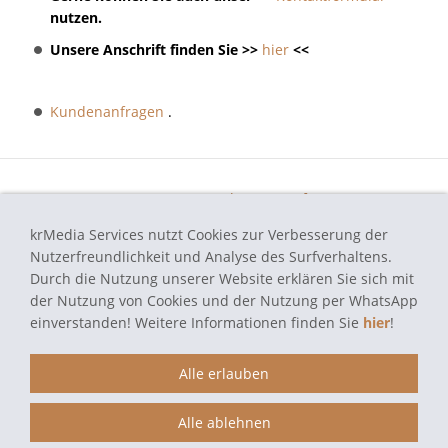
nutzen.
Unsere Anschrift finden Sie >>
hier
<<
Kundenanfragen
.
Impressum
Datenschutz
Haftungsaus.
Widerrufsrecht
AGB
Kontakt
Skin Design
Bildern.
krMedia Services nutzt Cookies zur Verbesserung der
Nutzerfreundlichkeit und Analyse des Surfverhaltens.
Funktionsgarantie
Durch die Nutzung unserer Website erklären Sie sich mit
der Nutzung von Cookies und der Nutzung per WhatsApp
einverstanden! Weitere Informationen finden Sie
hier
!
autoradio-navi-doktor.de - Navi Reparatur Service - Alle verwendeten
Markennamen und Bezeichnungen sind eingetragene Warenzeichen und
Alle erlauben
Marken der jeweiligen Eigentümer und dienen hier nur der
Beschreibung.
Alle ablehnen