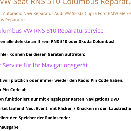
 VW Seat RNS 510 Columbus Reparat
r:
Autoradio Navi Reparatur Audi VW Skoda Cupra Ford BMW Merc
us Reparatur
olumbus VW RNS 510 Reparaturservice
ren alle defekte an Ihrem RNS 510 oder Skoda Columbus!
hler können bei diesen Geräten auftreten:
 Service für Ihr Navigationsgerät
t will plötzlich oder immer wieder den Radio Pin Code haben.
n Pin-Code ab
on funktioniert nur mit eingelegter Karten Navigations DVD
artet laufend Neu. Event. mit Klicken / Knacken in den Laustrech
rliert den Speicher der Radiosender
onausgabe