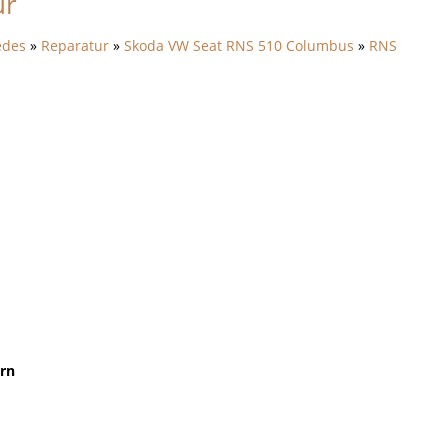
ur
edes
»
Reparatur
»
Skoda VW Seat RNS 510 Columbus
»
RNS
ern