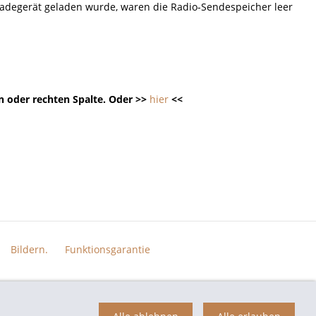
Ladegerät geladen wurde, waren die Radio-Sendespeicher leer
n oder rechten Spalte. Oder >>
hier
<<
Bildern.
Funktionsgarantie
n der jeweiligen Eigentümer und dienen hier nur der Beschreibung.