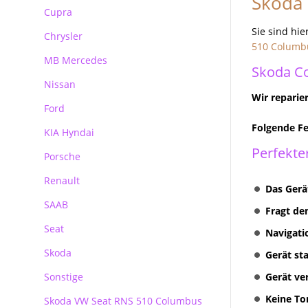
Skoda
Reparatur Audi MMI
Cupra
BMW Becker CCC Navirechner
Professional
Sie sind hie
Chrysler
510 Columb
BMW Becker CIC Navirechner
MB Mercedes
Skoda C
BMW MK3 MK4 Navirechner
Nissan
Mercedes Autoradio Navigation
BMW MASK Navirechner
Wir reparie
Ford
MB Navigation
BMW NBT EVO
Folgende Fe
KIA Hyndai
Becker Autoradio Navigation
Ford Blaupunkt Bosch FX
Perfekter
Porsche
Kundenanfragen
Ford Blaupunkt Bosch NX
Renault
Ford Blaupunkt Bosch MCA NX
Porsche PCM Premium Reparatur
Das Gerä
SAAB
Fragt de
Seat
Navigati
Skoda
Gerät st
Sonstige
Skoda
Gerät ve
Keine T
Skoda VW Seat RNS 510 Columbus