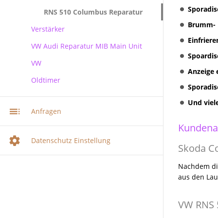
Sporadis
RNS 510 Columbus Reparatur
Brumm- R
Verstärker
Einfrier
VW Audi Reparatur MIB Main Unit
Spoardis
VW
Anzeige 
Oldtimer
VW Audi Skoda MIB Infotainment
Sporadis
Navi Reparatur
Und viel
VW Navi Reparatur
Anfragen
Multimediasystem RNS 510
Kundena
Radionavigation
Datenschutz Einstellung
Skoda Co
Multimediasystem RNS 510
Columbus
Nachdem die
Multimediasystem RNS 810
aus den Lau
Radionavigation
RNS 310 + RNS 315
VW RNS 5
Radionavigation