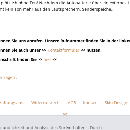
plötzlich ohne Ton! Nachdem die Autobatterie über ein externes 
t kein Ton mehr aus den Lautsprechern. Senderspeiche...
nnen Sie uns anrufen. Unsere Rufnummer finden Sie in der linke
nnen Sie auch unser >>
Kontaktformular
<< nutzen.
nschrift finden Sie >>
hier
<<
nfragen
.
Haftungsaus.
Widerrufsrecht
AGB
Kontakt
Skin Design
reundlichkeit und Analyse des Surfverhaltens. Durch
eten Markennamen und Bezeichnungen sind eingetragene Warenzeichen und Marke