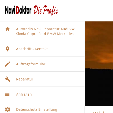
Autoradio Navi Reparatur Audi VW
Skoda Cupra Ford BMW Mercedes
Anschrift - Kontakt
Auftragsformular
Reparatur
Audi
Anfragen
BMW
Audi Navigation Autoradio
Reparatur
Citrön Peugeot
BMW Navi Reparatur
Datenschutz Einstellung