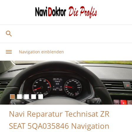
Navigation einblenden
Navi Reparatur Technisat ZR
SEAT 5QA035846 Navigation