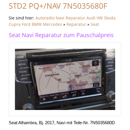
STD2 PQ+/NAV 7N5035680F
Sie sind hier:
Autoradio Navi Reparatur Audi VW Skoda
Cupra Ford BMW Mercedes
»
Reparatur
»
Seat
Seat Navi Reparatur zum Pauschalpreis
Seat Alhambra, Bj. 2017, Navi mit Teile-Nr. 7N5035680D