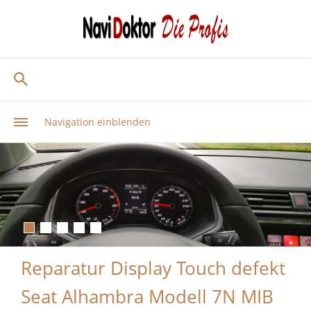
Navigation einblenden
Reparatur Display Touch defekt
Seat Alhambra Modell 7N MIB