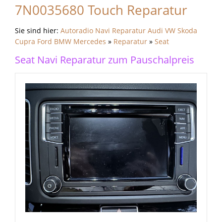
7N0035680 Touch Reparatur
Sie sind hier:
Autoradio Navi Reparatur Audi VW Skoda
Cupra Ford BMW Mercedes
»
Reparatur
»
Seat
Seat Navi Reparatur zum Pauschalpreis