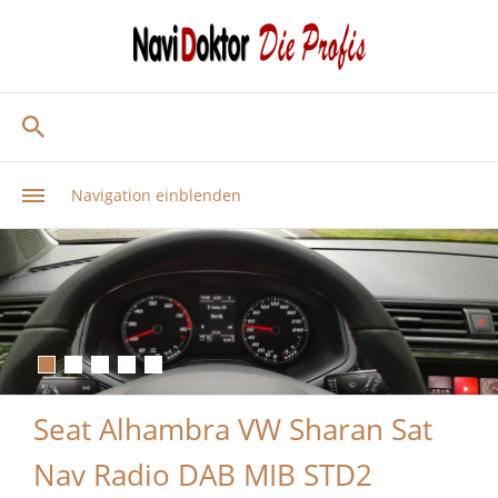
Navigation einblenden
Seat Alhambra VW Sharan Sat
Nav Radio DAB MIB STD2