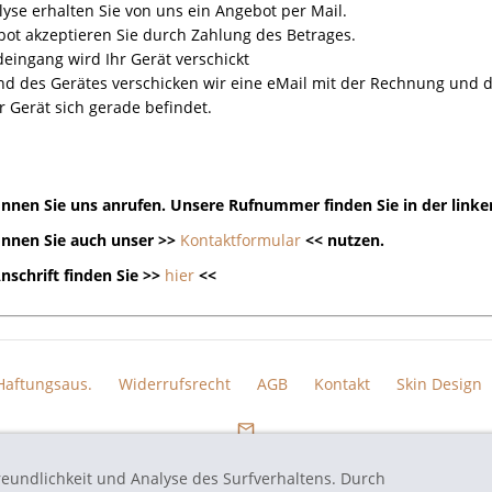
yse erhalten Sie von uns ein Angebot per Mail.
ot akzeptieren Sie durch Zahlung des Betrages.
eingang wird Ihr Gerät verschickt
nd des Gerätes verschicken wir eine eMail mit der Rechnung un
r Gerät sich gerade befindet.
nnen Sie uns anrufen. Unsere Rufnummer finden Sie in der linke
nnen Sie auch unser >>
Kontaktformular
<< nutzen.
nschrift finden Sie >>
hier
<<
Haftungsaus.
Widerrufsrecht
AGB
Kontakt
Skin Design
reundlichkeit und Analyse des Surfverhaltens. Durch
eten Markennamen und Bezeichnungen sind eingetragene Warenzeichen und Marke