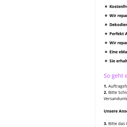
Kostenfr
Verstärker
RNS 510 Columbus Reparatur
Wir repa
VW Audi Reparatur MIB Main Unit
Dekodier
VW
Perfekt 
Oldtimer
VW Audi Skoda MIB Infotainment
Navi Reparatur
Wir repa
Eine eMa
VW Navi Reparatur
Sie erha
Multimediasystem RNS 510
Radionavigation
So geht e
Multimediasystem RNS 510
Columbus
1.
Auftragsfo
2.
Bitte Sch
Multimediasystem RNS 810
Radionavigation
Versandunte
RNS 310 + RNS 315
Unsere Ansc
Radionavigation
VW Volkswagen COMPOSITION
3.
Bitte das 