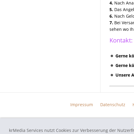
TOUCH RADIO 5G0035885
4.
Nach Anal
5.
Das Angeb
Discover Media preh und
6.
Nach Geld
Technisat Geräte Reparatur
7.
Bei Versa
VW MFD II RNS2 Reparatur
sehen wo Ih
VW Skoda Seat Navi Reparatur
Kontakt:
VW Discover Pro Media
Columbus Amundsen
Gerne kö
Kundenanfragen
Gerne kö
Unsere A
Erfolgreich Repariert
Impressum
Datenschutz
krMedia Services nutzt Cookies zur Verbesserung der Nutzerf
autoradio-navi-doktor.de - Navi Reparatur Service - Alle verwend