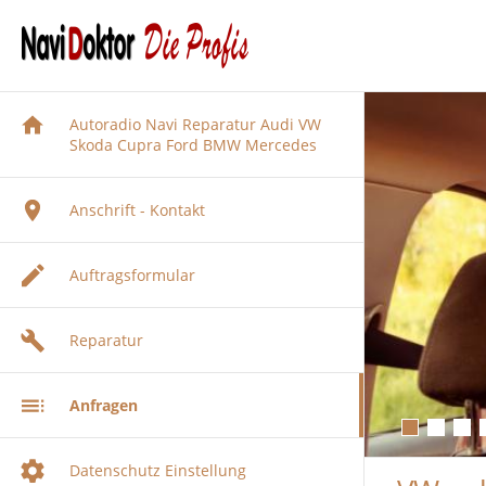
Autoradio Navi Reparatur Audi VW
Skoda Cupra Ford BMW Mercedes
Anschrift - Kontakt
Auftragsformular
Reparatur
Audi
Anfragen
BMW
Audi Navigation Autoradio
Reparatur
Citrön Peugeot
BMW Navi Reparatur
Datenschutz Einstellung