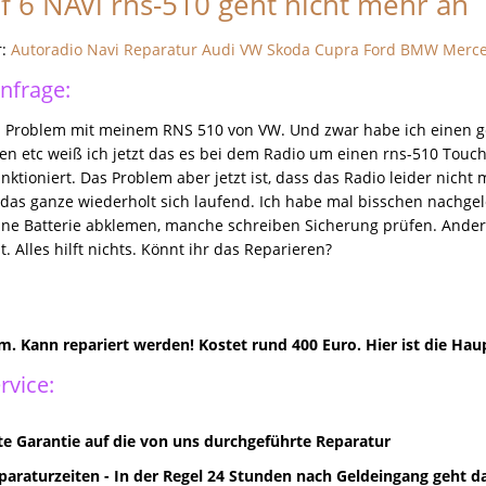
f 6 NAVi rns-510 geht nicht mehr an
r:
Autoradio Navi Reparatur Audi VW Skoda Cupra Ford BMW Merc
nfrage:
n Problem mit meinem RNS 510 von VW. Und zwar habe ich einen g
en etc weiß ich jetzt das es bei dem Radio um einen rns-510 Touc
nktioniert. Das Problem aber jetzt ist, dass das Radio leider nich
 das ganze wiederholt sich laufend. Ich habe mal bisschen nachge
e Batterie abklemen, manche schreiben Sicherung prüfen. Ander
. Alles hilft nichts. Könnt ihr das Reparieren?
m. Kann repariert werden! Kostet rund 400 Euro. Hier ist die Haup
rvice:
e Garantie auf die von uns durchgeführte Reparatur
paraturzeiten - In der Regel 24 Stunden nach Geldeingang geht d