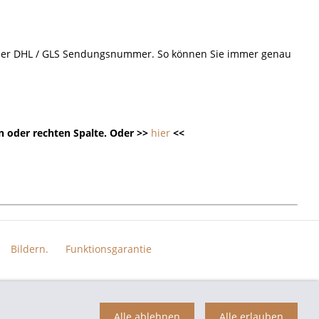
d der DHL / GLS Sendungsnummer. So können Sie immer genau
n oder rechten Spalte. Oder >>
hier
<<
Bildern.
Funktionsgarantie
n der jeweiligen Eigentümer und dienen hier nur der Beschreibung.
Alle ablehnen
Alle erlauben