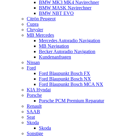
BMW MK3 MK4 Navirechner
BMW MASK Navirechner
BMW NBT EVO
Citrön Peugeot
Cupra
Chrysler
MB Mercedes
Mercedes Autoradio Navigation
MB Navigation
Becker Autoradio Navigation
Kundenanfragen
Nissan
Ford
Ford Blaupunkt Bosch FX
Ford Blaupunkt Bosch NX
Ford Blaupunkt Bosch MCA NX
KIA Hyndai
Porsche
Porsche PCM Premium Reparatur
Renault
SAAB
Seat
Skoda
Skoda
Sonstige