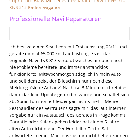
Cupra Ford BMW Mercedes
»
Reparatur
»
VW
»
RNS 310 +
RNS 315 Radionavigation
Professionelle Navi Reparaturen
Ich besitze einen Seat Leon mit Erstzulassung 06/11 und
gerade einmal 65.000 km Laufleistung. Es ist das
originale Navi RNS 315 verbaut welches mir auch noch
nie Probleme bereitete und immer anstandslos
funktionierte. Mittwochmorgen stieg ich in mein Auto
und seit dem zeigt der Bildschirm nur noch diese
Meldung. (siehe Anhang) Nach ca. 5 Minuten schreibt es
dann, das kein Update gefunden wurde und schaltet sich
ab. Somit funktioniert leider gar nichts mehr. Meine
Seathändler des Vertrauens sagte mir, das laut interner
Vorgabe nur ein Austausch des Gerätes in Frage kommt.
Garantie oder Kulanz gehen leider bei einem 5 Jahre
alten Auto nicht mehr. Der Hersteller TechniSat
antwortete in einer Mail, das sie mir nicht helfen können