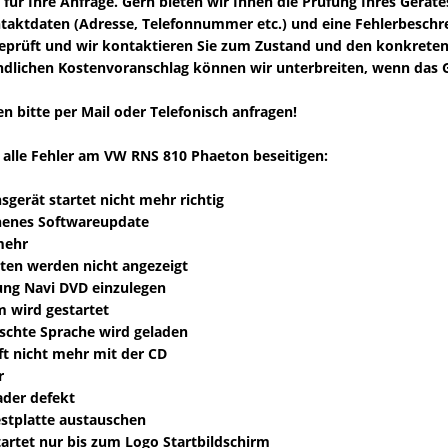
 für Ihre Anfrage. Gern bieten wir Ihnen die Prüfung Ihres Gerätes
ntaktdaten (Adresse, Telefonnummer etc.) und eine Fehlerbeschr
eprüft und wir kontaktieren Sie zum Zustand und den konkreten
ndlichen Kostenvoranschlag können wir unterbreiten, wenn das G
en bitte per Mail oder Telefonisch anfragen!
alle Fehler am VW RNS 810 Phaeton beseitigen:
sgerät startet nicht mehr richtig
henes Softwareupdate
mehr
liten werden nicht angezeigt
ung Navi DVD einzulegen
m wird gestartet
schte Sprache wird geladen
läft nicht mehr mit der CD
r
ader defekt
estplatte austauschen
tartet nur bis zum Logo Startbildschirm