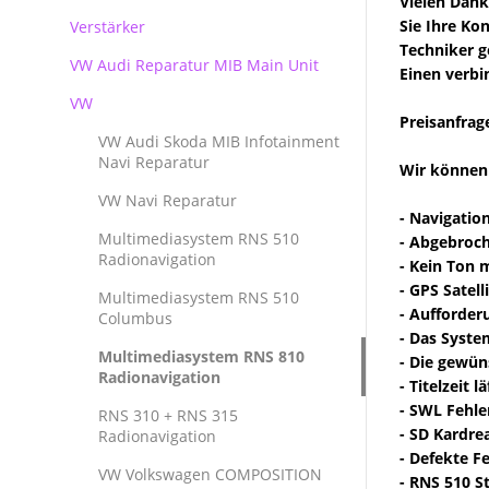
Vielen Dank
Sie Ihre Ko
Verstärker
RNS 510 Columbus Reparatur
Techniker g
VW Audi Reparatur MIB Main Unit
Einen verbi
VW
Preisanfrag
VW Audi Skoda MIB Infotainment
Navi Reparatur
Wir können 
VW Navi Reparatur
- Navigation
Multimediasystem RNS 510
- Abgebroc
Radionavigation
- Kein Ton 
- GPS Satel
Multimediasystem RNS 510
- Aufforder
Columbus
- Das Syste
Multimediasystem RNS 810
- Die gewün
Radionavigation
- Titelzeit 
- SWL Fehle
RNS 310 + RNS 315
- SD Kardre
Radionavigation
- Defekte F
VW Volkswagen COMPOSITION
- RNS 510 S