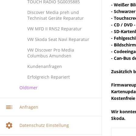
TOUCH RADIO 5G0035885
- Weißer Bi
- Schwarzer
Discover Media preh und
Technisat Geräte Reparatur
- Touchscr
- CD / DVD -
VW MFD II RNS2 Reparatur
- SD-Karten
- Fehlgesc
VW Skoda Seat Navi Reparatur
- Bildschirm
VW Discover Pro Media
- Codeeinga
Columbus Amundsen
- Can-Bus d
Kundenanfragen
Zusätzlich b
Erfolgreich Repariert
Firmwareup
Oldtimer
Kartenupda
Kostenfreie
Anfragen
Wir konnten
Skoda.
Datenschutz Einstellung