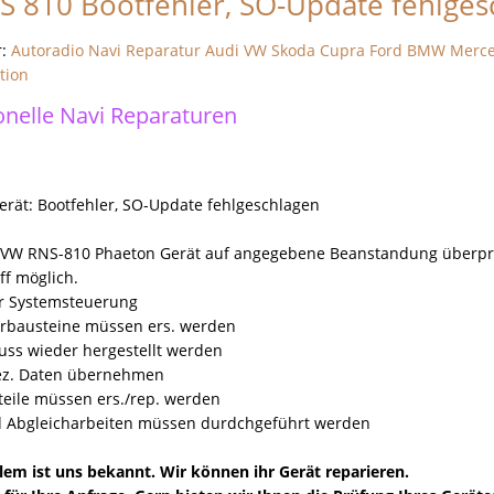
 810 Bootfehler, SO-Update fehlges
r:
Autoradio Navi Reparatur Audi VW Skoda Cupra Ford BMW Merc
tion
onelle Navi Reparaturen
erät: Bootfehler, SO-Update fehlgeschlagen
"VW RNS-810 Phaeton Gerät auf angegebene Beanstandung überprü
ff möglich.
er Systemsteuerung
erbausteine müssen ers. werden
ss wieder hergestellt werden
ez. Daten übernehmen
teile müssen ers./rep. werden
d Abgleicharbeiten müssen durdchgeführt werden
lem ist uns bekannt. Wir können ihr Gerät reparieren.