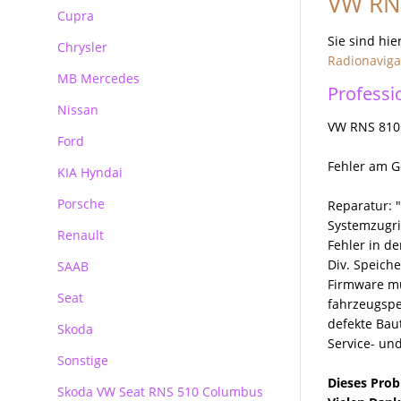
VW RNS
Reparatur Audi MMI
Cupra
BMW Becker CCC Navirechner
Professional
Sie sind hie
Chrysler
Radionaviga
BMW Becker CIC Navirechner
MB Mercedes
Professi
BMW MK3 MK4 Navirechner
Nissan
Mercedes Autoradio Navigation
BMW MASK Navirechner
VW RNS 810
Ford
MB Navigation
BMW NBT EVO
Fehler am G
KIA Hyndai
Becker Autoradio Navigation
Ford Blaupunkt Bosch FX
Porsche
Kundenanfragen
Ford Blaupunkt Bosch NX
Reparatur: 
Systemzugri
Renault
Ford Blaupunkt Bosch MCA NX
Porsche PCM Premium Reparatur
Fehler in d
Div. Speich
SAAB
Firmware mu
Seat
fahrzeugsp
defekte Bau
Skoda
Service- un
Sonstige
Skoda
Dieses Prob
Skoda VW Seat RNS 510 Columbus