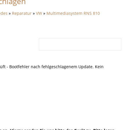
chlagen
edes
»
Reparatur
»
VW
»
Multimediasystem RNS 810
ft - Bootfehler nach fehlgeschlagenem Update. Kein