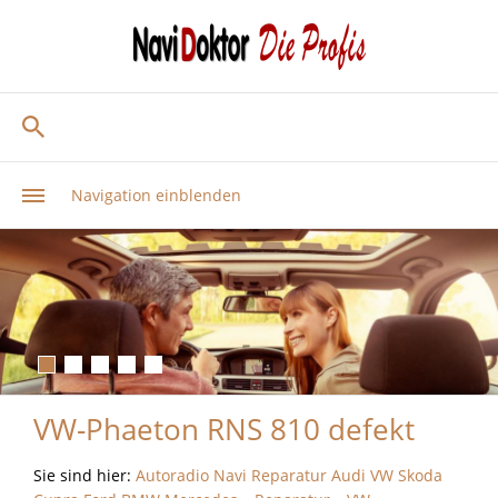
Navigation einblenden
VW-Phaeton RNS 810 defekt
Sie sind hier:
Autoradio Navi Reparatur Audi VW Skoda