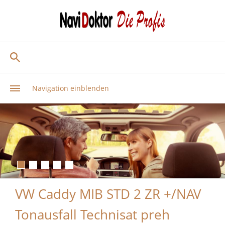
Navigation einblenden
VW Caddy MIB STD 2 ZR +/NAV
Tonausfall Technisat preh