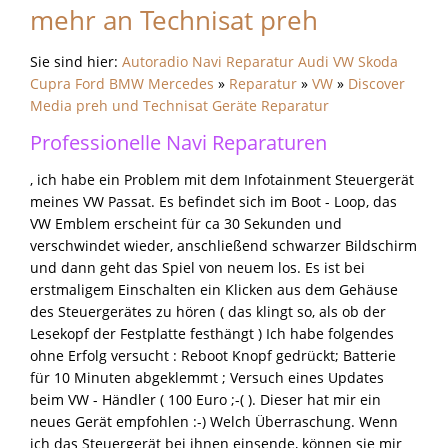
mehr an Technisat preh
Sie sind hier:
Autoradio Navi Reparatur Audi VW Skoda
Cupra Ford BMW Mercedes
»
Reparatur
»
VW
»
Discover
Media preh und Technisat Geräte Reparatur
Professionelle Navi Reparaturen
, ich habe ein Problem mit dem Infotainment Steuergerät
meines VW Passat. Es befindet sich im Boot - Loop, das
VW Emblem erscheint für ca 30 Sekunden und
verschwindet wieder, anschließend schwarzer Bildschirm
und dann geht das Spiel von neuem los. Es ist bei
erstmaligem Einschalten ein Klicken aus dem Gehäuse
des Steuergerätes zu hören ( das klingt so, als ob der
Lesekopf der Festplatte festhängt ) Ich habe folgendes
ohne Erfolg versucht : Reboot Knopf gedrückt; Batterie
für 10 Minuten abgeklemmt ; Versuch eines Updates
beim VW - Händler ( 100 Euro ;-( ). Dieser hat mir ein
neues Gerät empfohlen :-) Welch Überraschung. Wenn
ich das Steuergerät bei ihnen einsende, können sie mir