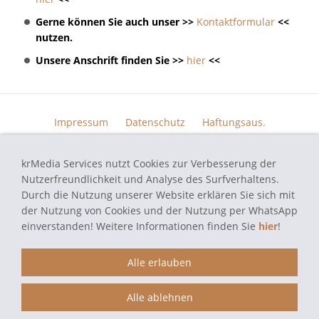
Gerne können Sie auch unser >>
Kontaktformular
<<
nutzen.
Unsere Anschrift finden Sie >>
hier
<<
Impressum
Datenschutz
Haftungsaus.
Widerrufsrecht
AGB
Kontakt
Skin Design
Bildern.
krMedia Services nutzt Cookies zur Verbesserung der
Funktionsgarantie
Nutzerfreundlichkeit und Analyse des Surfverhaltens.
Durch die Nutzung unserer Website erklären Sie sich mit
der Nutzung von Cookies und der Nutzung per WhatsApp
einverstanden! Weitere Informationen finden Sie
hier
!
autoradio-navi-doktor.de - Navi Reparatur Service - Alle verwendeten
Markennamen und Bezeichnungen sind eingetragene Warenzeichen und
Marken der jeweiligen Eigentümer und dienen hier nur der
Alle erlauben
Beschreibung.
Alle ablehnen