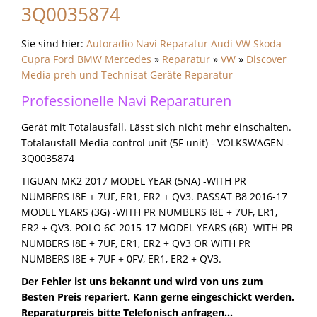
3Q0035874
Sie sind hier:
Autoradio Navi Reparatur Audi VW Skoda
Cupra Ford BMW Mercedes
»
Reparatur
»
VW
»
Discover
Media preh und Technisat Geräte Reparatur
Professionelle Navi Reparaturen
Gerät mit Totalausfall. Lässt sich nicht mehr einschalten.
Totalausfall Media control unit (5F unit) - VOLKSWAGEN -
3Q0035874
TIGUAN MK2 2017 MODEL YEAR (5NA) -WITH PR
NUMBERS I8E + 7UF, ER1, ER2 + QV3. PASSAT B8 2016-17
MODEL YEARS (3G) -WITH PR NUMBERS I8E + 7UF, ER1,
ER2 + QV3. POLO 6C 2015-17 MODEL YEARS (6R) -WITH PR
NUMBERS I8E + 7UF, ER1, ER2 + QV3 OR WITH PR
NUMBERS I8E + 7UF + 0FV, ER1, ER2 + QV3.
Der Fehler ist uns bekannt und wird von uns zum
Besten Preis repariert. Kann gerne eingeschickt werden.
Reparaturpreis bitte Telefonisch anfragen...