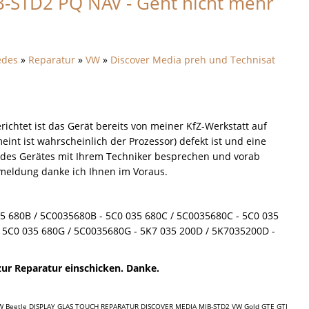
-STD2 PQ NAV - Geht nicht mehr
edes
»
Reparatur
»
VW
»
Discover Media preh und Technisat
richtet ist das Gerät bereits von meiner KfZ-Werkstatt auf
int ist wahrscheinlich der Prozessor) defekt ist und eine
n des Gerätes mit Ihrem Techniker besprechen und vorab
kmeldung danke ich Ihnen im Voraus.
5 680B / 5C0035680B - 5C0 035 680C / 5C0035680C - 5C0 035
- 5C0 035 680G / 5C0035680G - 5K7 035 200D / 5K7035200D -
 zur Reparatur einschicken. Danke.
W Beetle DISPLAY GLAS TOUCH REPARATUR DISCOVER MEDIA MIB-STD2 VW Gold GTE GTI