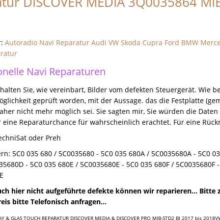
tur DISCOVER MEDIA 3Q0035864 MIB
r:
Autoradio Navi Reparatur Audi VW Skoda Cupra Ford BMW Merc
ratur
onelle Navi Reparaturen
halten Sie, wie vereinbart, Bilder vom defekten Steuergerät. Wie be
lichkeit geprüft worden, mit der Aussage. das die Festplatte (geme
aher nicht mehr möglich sei. Sie sagten mir, Sie würden die Date
er eine Reparaturchance für wahrscheinlich erachtet. Für eine Rüc
TechniSat oder Preh
n: 5C0 035 680 / 5C0035680 - 5C0 035 680A / 5C0035680A - 5C0 03
35680D - 5C0 035 680E / 5C0035680E - 5C0 035 680F / 5C0035680F 
E
uch hier nicht aufgeführte defekte können wir reparieren... Bitte
is bitte Telefonisch anfragen...
AY & GLAS TOUCH REPARATUR DISCOVER MEDIA & DISCOVER PRO MIB-STD2 BJ 2017 bis 2018V