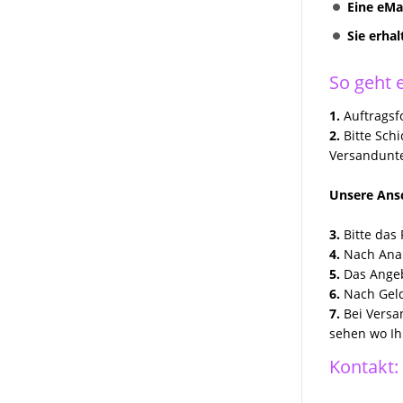
Eine eMa
Sie erha
So geht e
1.
Auftragsfo
2.
Bitte Sch
Versandunte
Unsere Ansc
3.
Bitte das 
4.
Nach Anal
5.
Das Angeb
6.
Nach Geld
7.
Bei Versa
sehen wo Ih
Kontakt: