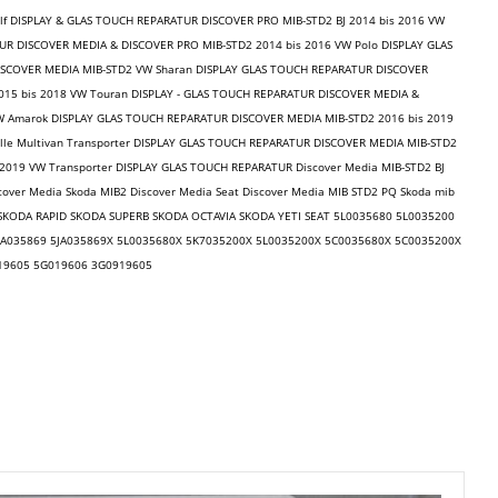
f DISPLAY & GLAS TOUCH REPARATUR DISCOVER PRO MIB-STD2 BJ 2014 bis 2016 VW
UR DISCOVER MEDIA & DISCOVER PRO MIB-STD2 2014 bis 2016 VW Polo DISPLAY GLAS
ISCOVER MEDIA MIB-STD2 VW Sharan DISPLAY GLAS TOUCH REPARATUR DISCOVER
15 bis 2018 VW Touran DISPLAY - GLAS TOUCH REPARATUR DISCOVER MEDIA &
W Amarok DISPLAY GLAS TOUCH REPARATUR DISCOVER MEDIA MIB-STD2 2016 bis 2019
lle Multivan Transporter DISPLAY GLAS TOUCH REPARATUR DISCOVER MEDIA MIB-STD2
s 2019 VW Transporter DISPLAY GLAS TOUCH REPARATUR Discover Media MIB-STD2 BJ
cover Media Skoda MIB2 Discover Media Seat Discover Media MIB STD2 PQ Skoda mib
TA SKODA RAPID SKODA SUPERB SKODA OCTAVIA SKODA YETI SEAT 5L0035680 5L0035200
A035869 5JA035869X 5L0035680X 5K7035200X 5L0035200X 5C0035680X 5C0035200X
19605 5G019606 3G0919605