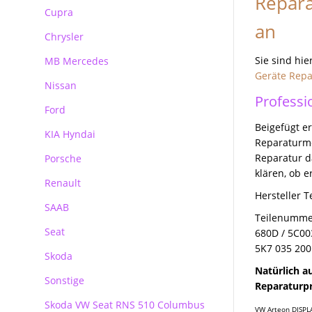
Repara
Reparatur Audi MMI
Cupra
BMW Becker CCC Navirechner
Professional
an
Chrysler
BMW Becker CIC Navirechner
Sie sind hie
MB Mercedes
BMW MK3 MK4 Navirechner
Geräte Repa
Nissan
Mercedes Autoradio Navigation
BMW MASK Navirechner
Professi
Ford
MB Navigation
BMW NBT EVO
Beigefügt er
KIA Hyndai
Becker Autoradio Navigation
Ford Blaupunkt Bosch FX
Reparaturmög
Reparatur d
Porsche
Kundenanfragen
Ford Blaupunkt Bosch NX
klären, ob 
Renault
Ford Blaupunkt Bosch MCA NX
Porsche PCM Premium Reparatur
Hersteller 
SAAB
Teilenummer
Seat
680D / 5C00
5K7 035 200
Skoda
Natürlich a
Sonstige
Skoda
Reparaturpre
Skoda VW Seat RNS 510 Columbus
VW Arteon DISPL