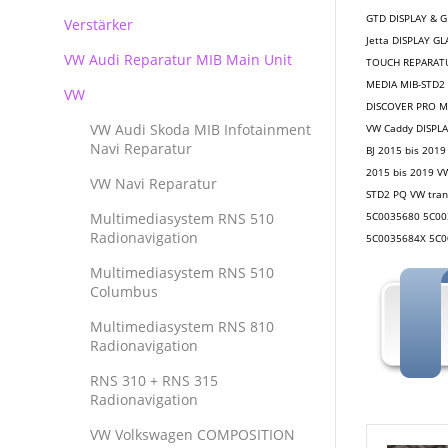
GTD DISPLAY & G
Verstärker
RNS 510 Columbus Reparatur
Jetta DISPLAY G
VW Audi Reparatur MIB Main Unit
TOUCH REPARATU
MEDIA MIB-STD2 
VW
DISCOVER PRO M
VW Audi Skoda MIB Infotainment
VW Caddy DISPLA
Navi Reparatur
BJ 2015 bis 201
2015 bis 2019 V
VW Navi Reparatur
STD2 PQ VW tran
Multimediasystem RNS 510
5C0035680 5C00
Radionavigation
5C0035684X 5C0
Multimediasystem RNS 510
Columbus
Multimediasystem RNS 810
Radionavigation
RNS 310 + RNS 315
Radionavigation
VW Volkswagen COMPOSITION