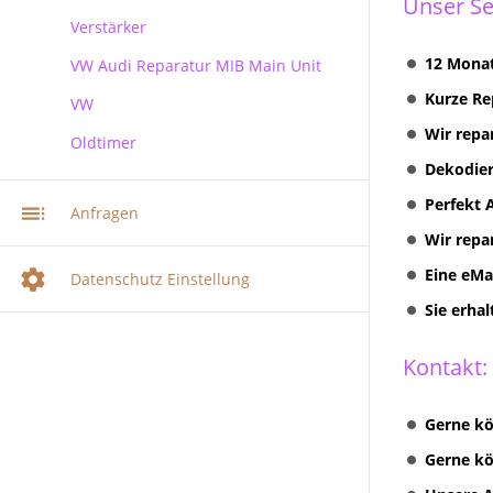
Unser Se
Verstärker
RNS 510 Columbus Reparatur
12 Monat
VW Audi Reparatur MIB Main Unit
Kurze Re
VW
Wir repa
Oldtimer
VW Audi Skoda MIB Infotainment
Navi Reparatur
Dekodier
VW Navi Reparatur
Perfekt 
Anfragen
Wir repa
Multimediasystem RNS 510
Radionavigation
Eine eMa
Datenschutz Einstellung
Multimediasystem RNS 510
Sie erha
Columbus
Multimediasystem RNS 810
Kontakt:
Radionavigation
RNS 310 + RNS 315
Gerne kö
Radionavigation
Gerne kö
VW Volkswagen COMPOSITION