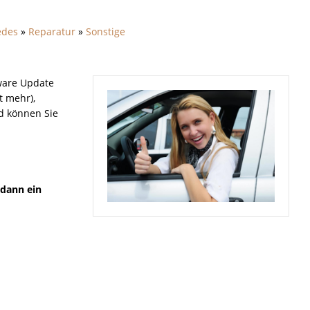
edes
»
Reparatur
»
Sonstige
ware Update
t mehr),
nd können Sie
 dann ein