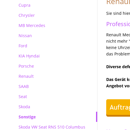
Renau
Reparatur Audi MMI
Cupra
BMW Becker CCC Navirechner
Professional
Sie sind hie
Chrysler
BMW Becker CIC Navirechner
Professi
MB Mercedes
BMW MK3 MK4 Navirechner
Renault Me
Nissan
Mercedes Autoradio Navigation
BMW MASK Navirechner
nicht mehr 
Ford
MB Navigation
keine Uhrze
BMW NBT EVO
das Proble
KIA Hyndai
Becker Autoradio Navigation
Ford Blaupunkt Bosch FX
Porsche
Kundenanfragen
Ford Blaupunkt Bosch NX
Diverse def
Renault
Ford Blaupunkt Bosch MCA NX
Porsche PCM Premium Reparatur
Das Gerät k
Angebot von
SAAB
Seat
Skoda
Sonstige
Skoda
Skoda VW Seat RNS 510 Columbus