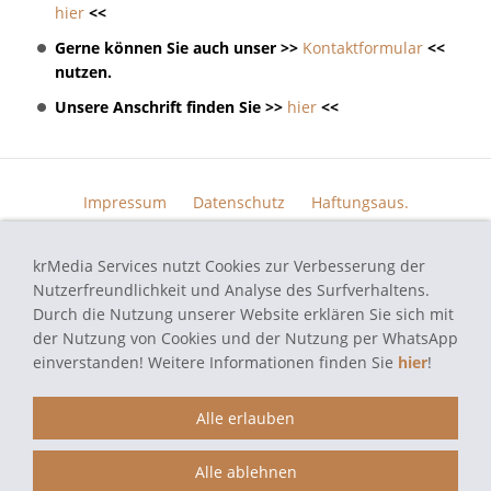
hier
<<
Gerne können Sie auch unser >>
Kontaktformular
<<
nutzen.
Unsere Anschrift finden Sie >>
hier
<<
Impressum
Datenschutz
Haftungsaus.
Widerrufsrecht
AGB
Kontakt
Skin Design
Bildern.
krMedia Services nutzt Cookies zur Verbesserung der
Funktionsgarantie
Nutzerfreundlichkeit und Analyse des Surfverhaltens.
Durch die Nutzung unserer Website erklären Sie sich mit
der Nutzung von Cookies und der Nutzung per WhatsApp
einverstanden! Weitere Informationen finden Sie
hier
!
autoradio-navi-doktor.de - Navi Reparatur Service - Alle verwendeten
Markennamen und Bezeichnungen sind eingetragene Warenzeichen und
Marken der jeweiligen Eigentümer und dienen hier nur der
Alle erlauben
Beschreibung.
Alle ablehnen