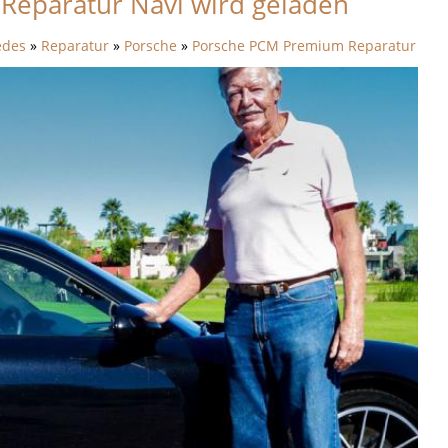
Reparatur Navi wird geladen
edes
»
Reparatur
»
Porsche
»
Porsche PCM Premium Reparatur