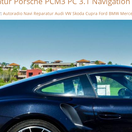
tur Porsche PCM3 PC 3.1 Navigation 
r:
Autoradio Navi Reparatur Audi VW Skoda Cupra Ford BMW Merc