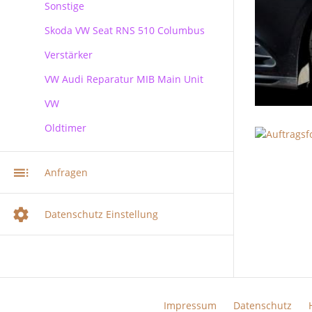
Sonstige
Skoda
Skoda VW Seat RNS 510 Columbus
Verstärker
RNS 510 Columbus Reparatur
VW Audi Reparatur MIB Main Unit
VW
Oldtimer
VW Audi Skoda MIB Infotainment
Navi Reparatur
VW Navi Reparatur
Anfragen
Multimediasystem RNS 510
Radionavigation
Datenschutz Einstellung
Multimediasystem RNS 510
Columbus
Multimediasystem RNS 810
Radionavigation
RNS 310 + RNS 315
Impressum
Datenschutz