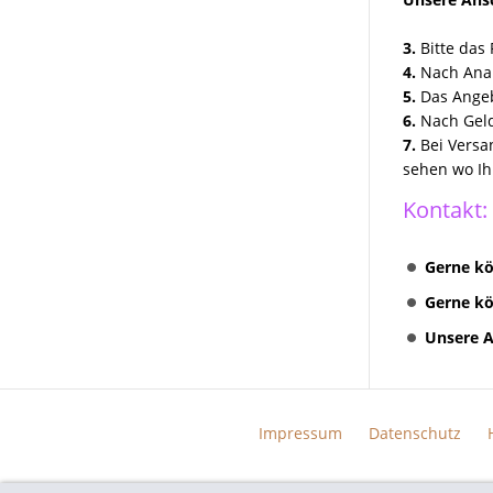
TOUCH RADIO 5G0035885
Discover Media preh und
3.
Bitte das 
Technisat Geräte Reparatur
4.
Nach Anal
5.
Das Angeb
VW MFD II RNS2 Reparatur
6.
Nach Geld
VW Skoda Seat Navi Reparatur
7.
Bei Versa
sehen wo Ih
VW Discover Pro Media
Columbus Amundsen
Kontakt:
Kundenanfragen
Gerne kö
Erfolgreich Repariert
Gerne kö
Unsere A
Impressum
Datenschutz