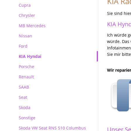
KIA Ra
Reparatur Audi MMI
Cupra
BMW Becker CCC Navirechner
Professional
Sie sind hie
Chrysler
BMW Becker CIC Navirechner
KIA Hynd
MB Mercedes
BMW MK3 MK4 Navirechner
Ich würde g
Nissan
Mercedes Autoradio Navigation
BMW MASK Navirechner
würde. Das G
Ford
MB Navigation
Infotainmen
BMW NBT EVO
Sie mir bit
KIA Hyndai
Becker Autoradio Navigation
Ford Blaupunkt Bosch FX
Porsche
Kundenanfragen
Ford Blaupunkt Bosch NX
Wir reparie
Renault
Ford Blaupunkt Bosch MCA NX
Porsche PCM Premium Reparatur
SAAB
Seat
Skoda
Sonstige
Skoda
Skoda VW Seat RNS 510 Columbus
Unser Se