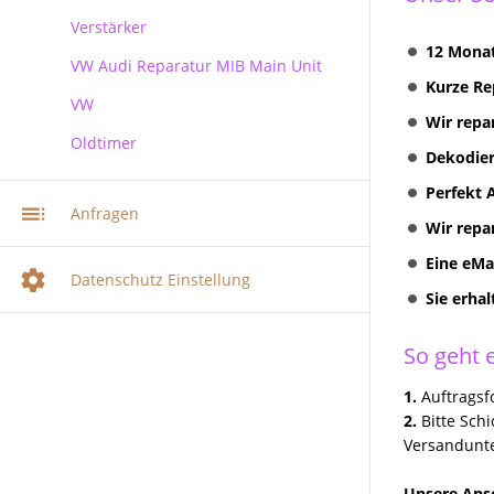
Verstärker
RNS 510 Columbus Reparatur
12 Monat
VW Audi Reparatur MIB Main Unit
Kurze Re
VW
Wir repa
Oldtimer
VW Audi Skoda MIB Infotainment
Dekodier
Navi Reparatur
Perfekt 
VW Navi Reparatur
Anfragen
Wir repa
Multimediasystem RNS 510
Radionavigation
Eine eMa
Datenschutz Einstellung
Sie erha
Multimediasystem RNS 510
Columbus
So geht e
Multimediasystem RNS 810
Radionavigation
1.
Auftragsfo
RNS 310 + RNS 315
2.
Bitte Sch
Radionavigation
Versandunte
VW Volkswagen COMPOSITION
Unsere Ansc