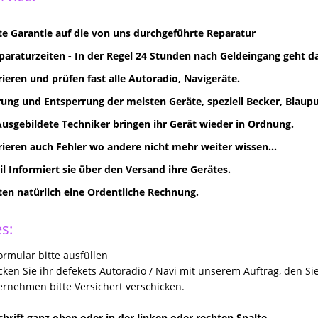
e Garantie auf die von uns durchgeführte Reparatur
paraturzeiten - In der Regel 24 Stunden nach Geldeingang geht d
rieren und prüfen fast alle Autoradio, Navigeräte.
ung und Entsperrung der meisten Geräte, speziell Becker, Blaupun
Ausgebildete Techniker bringen ihr Gerät wieder in Ordnung.
rieren auch Fehler wo andere nicht mehr weiter wissen...
il Informiert sie über den Versand ihre Gerätes.
lten natürlich eine Ordentliche Rechnung.
s:
rmular bitte ausfüllen
icken Sie ihr defekets Autoradio / Navi mit unserem Auftrag, den Si
rnehmen bitte Versichert verschicken.
hrift ganz oben oder in der linken oder rechten Spalte.