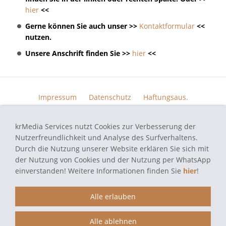
hier
<<
Gerne können Sie auch unser >>
Kontaktformular
<<
nutzen.
Unsere Anschrift finden Sie >>
hier
<<
Impressum
Datenschutz
Haftungsaus.
Widerrufsrecht
AGB
Kontakt
Skin Design
Bildern.
Funktionsgarantie
krMedia Services nutzt Cookies zur Verbesserung der
Nutzerfreundlichkeit und Analyse des Surfverhaltens.
Durch die Nutzung unserer Website erklären Sie sich mit
der Nutzung von Cookies und der Nutzung per WhatsApp
einverstanden! Weitere Informationen finden Sie
hier
!
autoradio-navi-doktor.de - Navi Reparatur Service - Alle verwendeten
Markennamen und Bezeichnungen sind eingetragene Warenzeichen und
Marken der jeweiligen Eigentümer und dienen hier nur der
Alle erlauben
Beschreibung.
Alle ablehnen