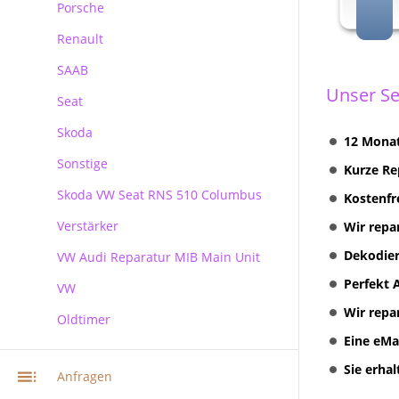
Porsche
Kundenanfragen
Ford Blaupunkt Bosch NX
Renault
Ford Blaupunkt Bosch MCA NX
Porsche PCM Premium Reparatur
SAAB
Unser Se
Seat
Skoda
12 Monat
Sonstige
Skoda
Kurze Re
Skoda VW Seat RNS 510 Columbus
Kostenfr
Verstärker
RNS 510 Columbus Reparatur
Wir repa
Dekodier
VW Audi Reparatur MIB Main Unit
Perfekt 
VW
Wir repa
Oldtimer
VW Audi Skoda MIB Infotainment
Navi Reparatur
Eine eMa
VW Navi Reparatur
Sie erha
Anfragen
Multimediasystem RNS 510