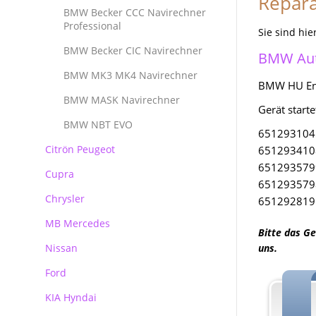
Repara
Reparatur Audi MMI
BMW Becker CCC Navirechner
Professional
Sie sind hie
BMW Becker CIC Navirechner
BMW Aut
BMW MK3 MK4 Navirechner
BMW HU Ent
BMW MASK Navirechner
Gerät start
BMW NBT EVO
6512931045
Citrön Peugeot
6512934108
6512935799
Cupra
6512935798
Chrysler
651292819
MB Mercedes
Bitte das Ge
Nissan
Mercedes Autoradio Navigation
uns.
Ford
MB Navigation
KIA Hyndai
Becker Autoradio Navigation
Ford Blaupunkt Bosch FX