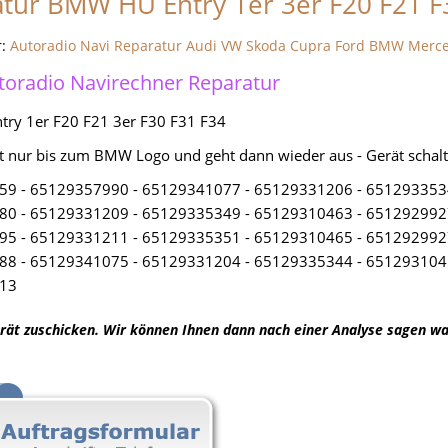
tur BMW HU Entry 1er 3er F20 F21 
r:
Autoradio Navi Reparatur Audi VW Skoda Cupra Ford BMW Merc
oradio Navirechner Reparatur
ry 1er F20 F21 3er F30 F31 F34
et nur bis zum BMW Logo und geht dann wieder aus - Gerät schaltet
9 - 65129357990 - 65129341077 - 65129331206 - 651293353
0 - 65129331209 - 65129335349 - 65129310463 - 651292992
5 - 65129331211 - 65129335351 - 65129310465 - 651292992
8 - 65129341075 - 65129331204 - 65129335344 - 651293104
13
rät zuschicken. Wir können Ihnen dann nach einer Analyse sagen was