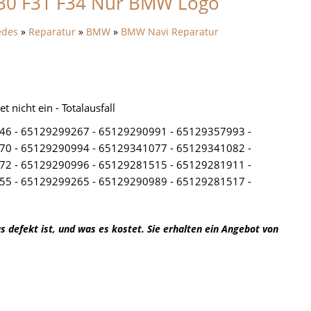
F30 F31 F34 Nur BMW Logo
edes
»
Reparatur
»
BMW
»
BMW Navi Reparatur
 nicht ein - Totalausfall
46 - 65129299267 - 65129290991 - 65129357993 -
70 - 65129290994 - 65129341077 - 65129341082 -
72 - 65129290996 - 65129281515 - 65129281911 -
55 - 65129299265 - 65129290989 - 65129281517 -
 defekt ist, und was es kostet. Sie erhalten ein Angebot von