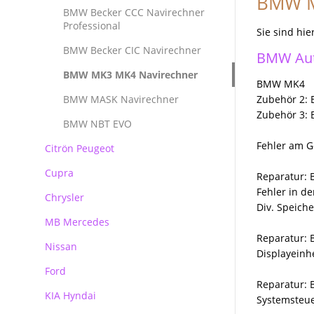
BMW MK
Reparatur Audi MMI
BMW Becker CCC Navirechner
Professional
Sie sind hie
BMW Becker CIC Navirechner
BMW Aut
BMW MK3 MK4 Navirechner
BMW MK4
BMW MASK Navirechner
Zubehör 2:
Zubehör 3:
BMW NBT EVO
Fehler am G
Citrön Peugeot
Cupra
Reparatur: 
Fehler in d
Chrysler
Div. Speich
MB Mercedes
Reparatur: 
Nissan
Mercedes Autoradio Navigation
Displayeinh
Ford
MB Navigation
Reparatur: 
KIA Hyndai
Becker Autoradio Navigation
Ford Blaupunkt Bosch FX
Systemsteu