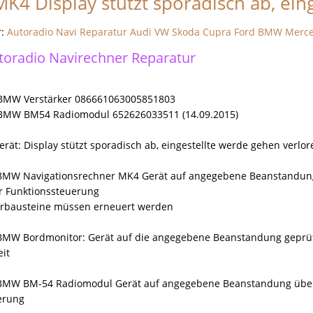
4 Display stützt sporadisch ab, eing
r:
Autoradio Navi Reparatur Audi VW Skoda Cupra Ford BMW Merc
oradio Navirechner Reparatur
 BMW Verstärker 086661063005851803
 BMW BM54 Radiomodul 652626033511 (14.09.2015)
erät: Display stützt sporadisch ab, eingestellte werde gehen verlo
BMW Navigationsrechner MK4 Gerät auf angegebene Beanstandung üb
er Funktionssteuerung
erbausteine müssen erneuert werden
BMW Bordmonitor: Gerät auf die angegebene Beanstandung geprüft -
eit
BMW BM-54 Radiomodul Gerät auf angegebene Beanstandung überp
erung