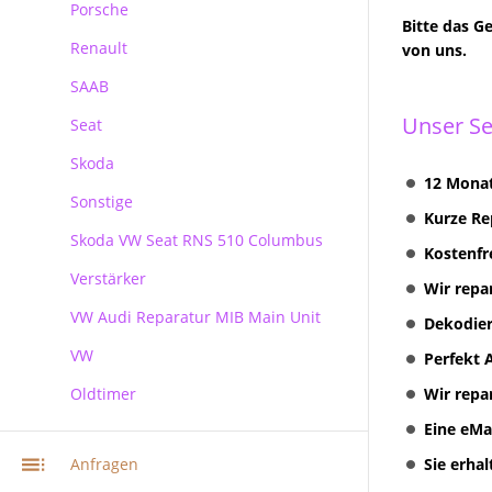
Porsche
Kundenanfragen
Ford Blaupunkt Bosch NX
Bitte das G
Renault
Ford Blaupunkt Bosch MCA NX
Porsche PCM Premium Reparatur
von uns.
SAAB
Unser Se
Seat
Skoda
12 Monat
Sonstige
Skoda
Kurze Re
Skoda VW Seat RNS 510 Columbus
Kostenfr
Verstärker
RNS 510 Columbus Reparatur
Wir repa
VW Audi Reparatur MIB Main Unit
Dekodier
VW
Perfekt 
Oldtimer
VW Audi Skoda MIB Infotainment
Wir repa
Navi Reparatur
Eine eMa
VW Navi Reparatur
Anfragen
Sie erha
Multimediasystem RNS 510