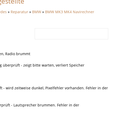
estellte
edes
»
Reparatur
»
BMW
»
BMW MK3 MK4 Navirechner
ren, Radio brummt
erprüft - zeigt bitte warten, verliert Speicher
 wird zeitweise dunkel, Pixelfehler vorhanden. Fehler in der
rüft - Lautsprecher brummen. Fehler in der