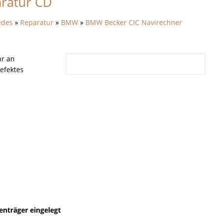
ratur CD
edes
»
Reparatur
»
BMW
»
BMW Becker CIC Navirechner
hr an
efektes
enträger eingelegt