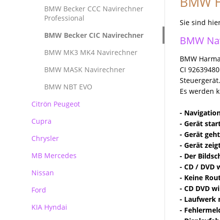
BMW H
Reparatur Audi MMI
BMW Becker CCC Navirechner
Professional
Sie sind hie
BMW Becker CIC Navirechner
BMW Nav
BMW MK3 MK4 Navirechner
BMW Harman 
BMW MASK Navirechner
CI 92639480
Steuergerät
BMW NBT EVO
Es werden k
Citrön Peugeot
- Navigatio
Cupra
- Gerät star
- Gerät geh
Chrysler
- Gerät zei
MB Mercedes
- Der Bilds
- CD / DVD 
Nissan
Mercedes Autoradio Navigation
- Keine Ro
- CD DVD wi
Ford
MB Navigation
- Laufwerk
KIA Hyndai
Becker Autoradio Navigation
Ford Blaupunkt Bosch FX
- Fehlermel