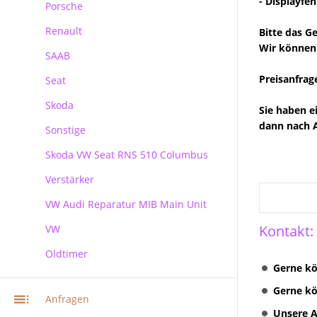
- Displayfeh
Porsche
Kundenanfragen
Ford Blaupunkt Bosch NX
Renault
Ford Blaupunkt Bosch MCA NX
Porsche PCM Premium Reparatur
Bitte das G
Wir können
SAAB
Preisanfrag
Seat
Skoda
Sie haben e
dann nach A
Sonstige
Skoda
Skoda VW Seat RNS 510 Columbus
Verstärker
RNS 510 Columbus Reparatur
VW Audi Reparatur MIB Main Unit
Kontakt:
VW
Oldtimer
VW Audi Skoda MIB Infotainment
Navi Reparatur
Gerne kö
Gerne kö
VW Navi Reparatur
Anfragen
Unsere A
Multimediasystem RNS 510