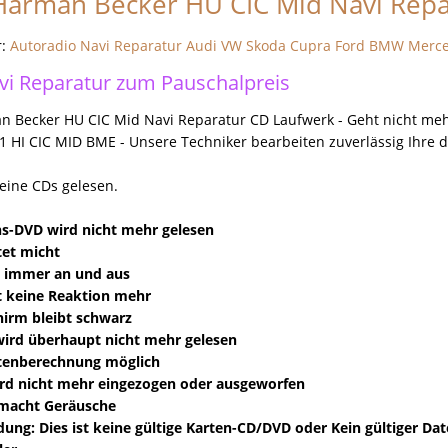
arman Becker HU CIC Mid Navi Repa
r:
Autoradio Navi Reparatur Audi VW Skoda Cupra Ford BMW Merc
i Reparatur zum Pauschalpreis
Becker HU CIC Mid Navi Reparatur CD Laufwerk - Geht nicht me
1 HI CIC MID BME - Unsere Techniker bearbeiten zuverlässig Ihre d
.
eine CDs gelesen.
ns-DVD wird nicht mehr gelesen
tet micht
t immer an und aus
gt keine Reaktion mehr
chirm bleibt schwarz
wird überhaupt nicht mehr gelesen
utenberechnung möglich
rd nicht mehr eingezogen oder ausgeworfen
 macht Geräusche
dung: Dies ist keine gültige Karten-CD/DVD oder Kein gültiger Dat