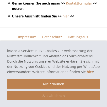
Gerne können Sie auch unser >>
Kontaktformular
<<
nutzen.
Unsere Anschrift finden Sie >>
hier
<<
Impressum
Datenschutz
Haftungsaus.
Widerrufsrecht
AGB
Kontakt
Skin Design
Bildern.
krMedia Services nutzt Cookies zur Verbesserung der
Funktionsgarantie
Nutzerfreundlichkeit und Analyse des Surfverhaltens.
Durch die Nutzung unserer Website erklären Sie sich mit
der Nutzung von Cookies und der Nutzung per WhatsApp
einverstanden! Weitere Informationen finden Sie
hier
!
autoradio-navi-doktor.de - Navi Reparatur Service - Alle verwendeten
Markennamen und Bezeichnungen sind eingetragene Warenzeichen und
Marken der jeweiligen Eigentümer und dienen hier nur der
Alle erlauben
Beschreibung.
Alle ablehnen