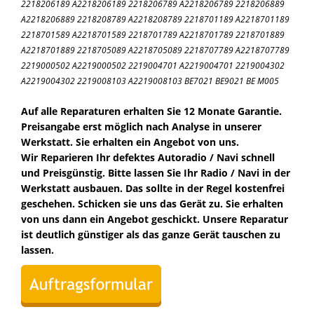
2218206189 A2218206189 2218206789 A2218206789 2218206889
A2218206889 2218208789 A2218208789 2218701189 A2218701189
2218701589 A2218701589 2218701789 A2218701789 2218701889
A2218701889 2218705089 A2218705089 2218707789 A2218707789
2219000502 A2219000502 2219004701 A2219004701 2219004302
A2219004302 2219008103 A2219008103 BE7021 BE9021 BE M005
Auf alle Reparaturen erhalten Sie 12 Monate Garantie.
Preisangabe erst möglich nach Analyse in unserer
Werkstatt. Sie erhalten ein Angebot von uns.
Wir Reparieren Ihr defektes Autoradio / Navi schnell
und Preisgünstig. Bitte lassen Sie Ihr Radio / Navi in der
Werkstatt ausbauen. Das sollte in der Regel kostenfrei
geschehen. Schicken sie uns das Gerät zu. Sie erhalten
von uns dann ein Angebot geschickt. Unsere Reparatur
ist deutlich günstiger als das ganze Gerät tauschen zu
lassen.