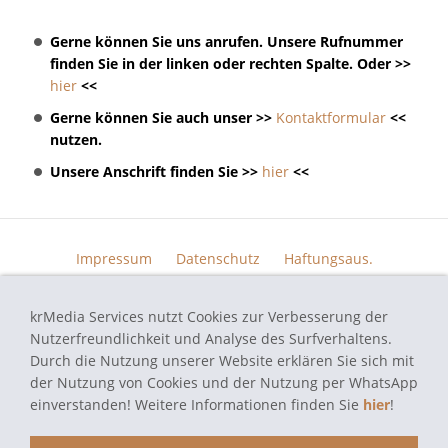
Gerne können Sie uns anrufen. Unsere Rufnummer
finden Sie in der linken oder rechten Spalte. Oder >>
hier
<<
Gerne können Sie auch unser >>
Kontaktformular
<<
nutzen.
Unsere Anschrift finden Sie >>
hier
<<
Impressum
Datenschutz
Haftungsaus.
Widerrufsrecht
AGB
Kontakt
Skin Design
Bildern.
krMedia Services nutzt Cookies zur Verbesserung der
Funktionsgarantie
Nutzerfreundlichkeit und Analyse des Surfverhaltens.
Durch die Nutzung unserer Website erklären Sie sich mit
der Nutzung von Cookies und der Nutzung per WhatsApp
einverstanden! Weitere Informationen finden Sie
hier
!
autoradio-navi-doktor.de - Navi Reparatur Service - Alle verwendeten
Markennamen und Bezeichnungen sind eingetragene Warenzeichen und