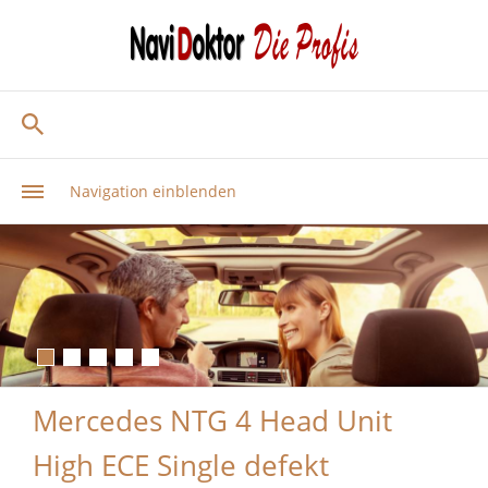
Navigation einblenden
Mercedes NTG 4 Head Unit
High ECE Single defekt