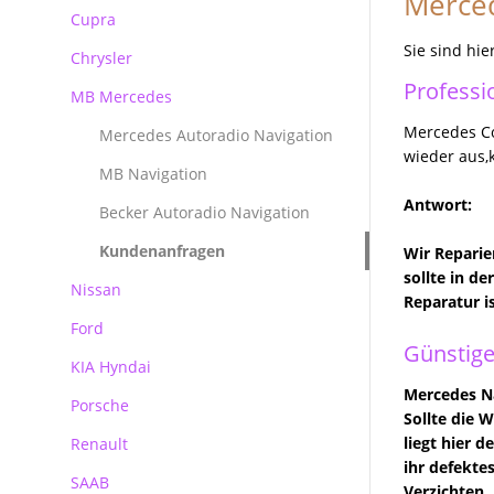
Merced
Reparatur Audi MMI
Cupra
BMW Becker CCC Navirechner
Professional
Sie sind hie
Chrysler
BMW Becker CIC Navirechner
Professi
MB Mercedes
BMW MK3 MK4 Navirechner
Mercedes Co
Mercedes Autoradio Navigation
BMW MASK Navirechner
wieder aus,
MB Navigation
BMW NBT EVO
Antwort:
Becker Autoradio Navigation
Kundenanfragen
Wir Reparie
sollte in d
Nissan
Reparatur i
Ford
Günstige
KIA Hyndai
Ford Blaupunkt Bosch FX
Mercedes Na
Porsche
Ford Blaupunkt Bosch NX
Sollte die 
liegt hier 
Renault
Ford Blaupunkt Bosch MCA NX
Porsche PCM Premium Reparatur
ihr defekte
SAAB
Verzichten. 