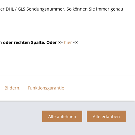
d der DHL / GLS Sendungsnummer. So können Sie immer genau
n oder rechten Spalte. Oder >>
hier
<<
Bildern.
Funktionsgarantie
n der jeweiligen Eigentümer und dienen hier nur der Beschreibung.
Alle ablehnen
Alle erlauben