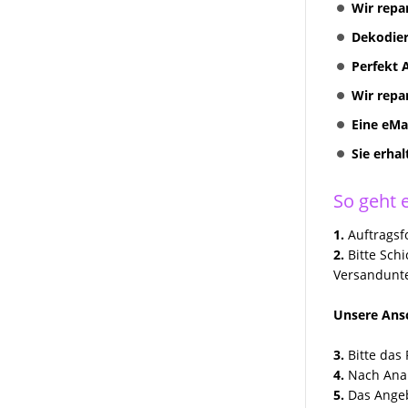
Wir repa
Multimediasystem RNS 810
Radionavigation
Dekodier
RNS 310 + RNS 315
Perfekt 
Radionavigation
Wir repa
VW Volkswagen COMPOSITION
Eine eMa
TOUCH RADIO 5G0035885
Sie erha
Discover Media preh und
Technisat Geräte Reparatur
So geht e
VW MFD II RNS2 Reparatur
1.
Auftragsfo
VW Skoda Seat Navi Reparatur
2.
Bitte Sch
Versandunte
VW Discover Pro Media
Columbus Amundsen
Unsere Ansc
Kundenanfragen
3.
Bitte das 
Erfolgreich Repariert
4.
Nach Anal
5.
Das Angeb