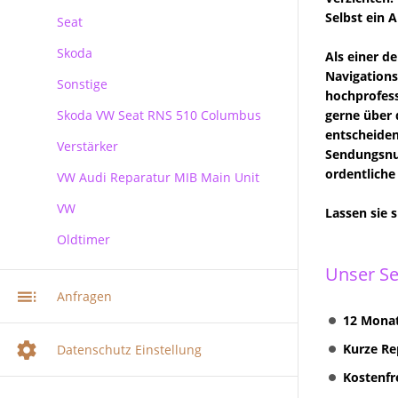
Selbst ein 
Seat
Skoda
Als einer d
Navigations
Sonstige
Skoda
hochprofess
Skoda VW Seat RNS 510 Columbus
gerne über 
entscheiden
Verstärker
RNS 510 Columbus Reparatur
Sendungsnum
ordentliche
VW Audi Reparatur MIB Main Unit
VW
Lassen sie 
Oldtimer
VW Audi Skoda MIB Infotainment
Navi Reparatur
Unser Se
VW Navi Reparatur
Anfragen
Multimediasystem RNS 510
12 Monat
Radionavigation
Kurze Re
Datenschutz Einstellung
Multimediasystem RNS 510
Kostenfr
Columbus