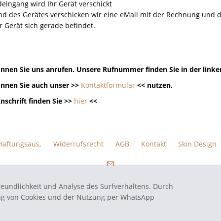
eingang wird Ihr Gerät verschickt
nd des Gerätes verschicken wir eine eMail mit der Rechnung un
r Gerät sich gerade befindet.
nnen Sie uns anrufen. Unsere Rufnummer finden Sie in der linke
nnen Sie auch unser >>
Kontaktformular
<< nutzen.
nschrift finden Sie >>
hier
<<
Haftungsaus.
Widerrufsrecht
AGB
Kontakt
Skin Design
reundlichkeit und Analyse des Surfverhaltens. Durch
eten Markennamen und Bezeichnungen sind eingetragene Warenzeichen und Marke
ung von Cookies und der Nutzung per WhatsApp