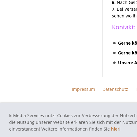
6.
Nach Geld
7.
Bei Versa
sehen wo Ih
Kontakt:
Gerne kö
Gerne kö
Unsere A
Impressum
Datenschutz
krMedia Services nutzt Cookies zur Verbesserung der Nutzerf
autoradio-navi-doktor.de - Navi Reparatur Service - Alle verwend
die Nutzung unserer Website erklären Sie sich mit der Nutz
einverstanden! Weitere Informationen finden Sie
hier
!