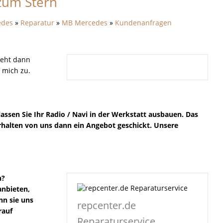
zum Stern
edes
»
Reparatur
»
MB Mercedes
»
Kundenanfragen
geht dann
 mich zu.
lassen Sie Ihr Radio / Navi in der Werkstatt ausbauen. Das
 erhalten von uns dann ein Angebot geschickt. Unsere
n?
anbieten,
nn sie uns
repcenter.de
rauf
Reparaturservice