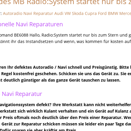
es MB Radio:System startet nur bis 
r:
Autoradio Navi Reparatur Audi VW Skoda Cupra Ford BMW Merc
onelle Navi Reparaturen
mand BE6088 Hallo, Radio:System startet nur bis zum Stern und 
könnt ihr das Instandsetzen und wenn, was kommen für kosten auf
ren Ihr defektes Autoradio / Navi schnell und Preisgünstig. Bitte 
er Regel kostenfrei geschehen. Schicken sie uns das Gerät zu. Sie
st deutlich günstiger als das ganze Gerät tauschen zu lassen.
 Navi Reparatur
vigationssystem defekt? Ihre Werkstatt kann nicht weiterhelfe
Werkstatt sich wirklich Kulant verhalten und ein Gerät auf Kulanz 
der Preis oftmals noch deutlich über den Preis einer Reparatur. We
s Gerät zur Reparatur schicken müssen sie leider ein paar Tage da
Dafür sparen sie aber kräftig am Preis.