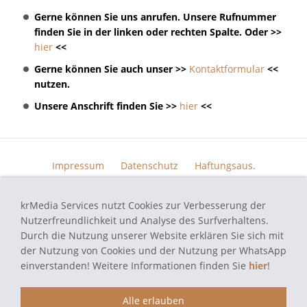
Gerne können Sie uns anrufen. Unsere Rufnummer
finden Sie in der linken oder rechten Spalte. Oder >>
hier
<<
Gerne können Sie auch unser >>
Kontaktformular
<<
nutzen.
Unsere Anschrift finden Sie >>
hier
<<
Impressum
Datenschutz
Haftungsaus.
Widerrufsrecht
AGB
Kontakt
Skin Design
Bildern.
krMedia Services nutzt Cookies zur Verbesserung der
Funktionsgarantie
Nutzerfreundlichkeit und Analyse des Surfverhaltens.
Durch die Nutzung unserer Website erklären Sie sich mit
der Nutzung von Cookies und der Nutzung per WhatsApp
einverstanden! Weitere Informationen finden Sie
hier
!
autoradio-navi-doktor.de - Navi Reparatur Service - Alle verwendeten
Markennamen und Bezeichnungen sind eingetragene Warenzeichen und
Marken der jeweiligen Eigentümer und dienen hier nur der
Alle erlauben