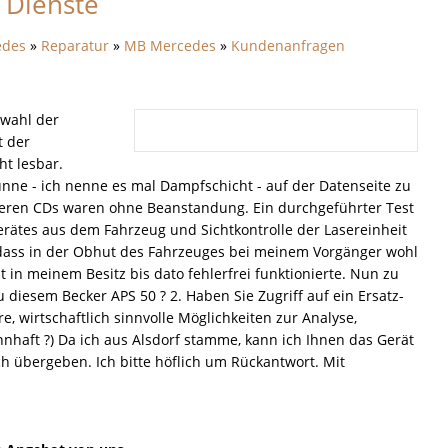
 Dienste
edes
»
Reparatur
»
MB Mercedes
»
Kundenanfragen
nwahl der
t der
ht lesbar.
nne - ich nenne es mal Dampfschicht - auf der Datenseite zu
deren CDs waren ohne Beanstandung. Ein durchgeführter Test
erätes aus dem Fahrzeug und Sichtkontrolle der Lasereinheit
 dass in der Obhut des Fahrzeuges bei meinem Vorgänger wohl
t in meinem Besitz bis dato fehlerfrei funktionierte. Nun zu
iesem Becker APS 50 ? 2. Haben Sie Zugriff auf ein Ersatz-
, wirtschaftlich sinnvolle Möglichkeiten zur Analyse,
nnhaft ?) Da ich aus Alsdorf stamme, kann ich Ihnen das Gerät
h übergeben. Ich bitte höflich um Rückantwort. Mit