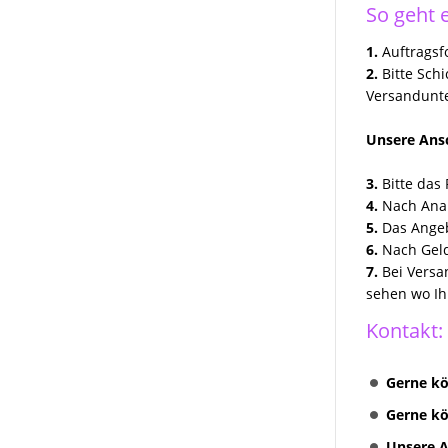
So geht e
1.
Auftragsfo
2.
Bitte Sch
Versandunte
Unsere Ansc
3.
Bitte das 
4.
Nach Anal
5.
Das Angeb
6.
Nach Geld
7.
Bei Versa
sehen wo Ih
Kontakt:
Gerne kö
Gerne kö
Unsere A