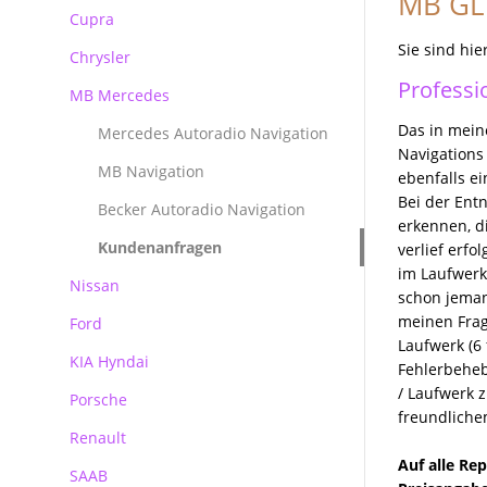
MB GLK
Reparatur Audi MMI
Cupra
BMW Becker CCC Navirechner
Professional
Sie sind hie
Chrysler
BMW Becker CIC Navirechner
Professi
MB Mercedes
BMW MK3 MK4 Navirechner
Das in mein
Mercedes Autoradio Navigation
BMW MASK Navirechner
Navigations 
MB Navigation
ebenfalls e
BMW NBT EVO
Bei der Ent
Becker Autoradio Navigation
erkennen, d
Kundenanfragen
verlief erf
im Laufwerk
Nissan
schon jemand
meinen Frag
Ford
Laufwerk (6 
KIA Hyndai
Ford Blaupunkt Bosch FX
Fehlerbeheb
/ Laufwerk 
Porsche
Ford Blaupunkt Bosch NX
freundlich
Renault
Ford Blaupunkt Bosch MCA NX
Porsche PCM Premium Reparatur
Auf alle Re
SAAB