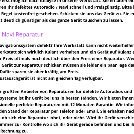
 erst möglich nach Analyse in unserer Werkstatt. Sie erhalten e
ren Ihr defektes Autoradio / Navi schnell und Preisgünstig. Bitte 
er Regel kostenfrei geschehen. Schicken sie uns das Gerät zu. Sie
st deutlich günstiger als das ganze Gerät tauschen zu lassen.
 Navi Reparatur
vigationssystem defekt? Ihre Werkstatt kann nicht weiterhelfe
Werkstatt sich wirklich Kulant verhalten und ein Gerät auf Kulanz 
der Preis oftmals noch deutlich über den Preis einer Reparatur. We
s Gerät zur Reparatur schicken müssen sie leider ein paar Tage da
Dafür sparen sie aber kräftig am Preis.
Austauschgerät ist nicht am gleichen Tag verfügbar.
er größten Anbieter von Reparaturen für defekte Autoradios und
systeme ist ihr Gerät bei uns in besten Händen. Wir bieten ihnen
ionelle perfekte Reparaturen mit 12 Monaten Garantie. Wir info
den Stand der Reparatur per Telefon oder Email. Sie erhalten n
 ob sich eine Reparatur lohnt, oder nicht. Wird ihr Gerät verschi
mer zur Kontrolle wo sich ihr Gerät gerade befinden und bei ihne
 Rechnung zu.