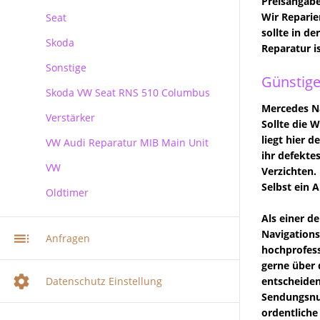
Preisangabe
Wir Reparie
Seat
sollte in d
Skoda
Reparatur i
Sonstige
Skoda
Günstige
Skoda VW Seat RNS 510 Columbus
Mercedes Na
Verstärker
RNS 510 Columbus Reparatur
Sollte die 
liegt hier 
VW Audi Reparatur MIB Main Unit
ihr defekte
VW
Verzichten. 
Selbst ein 
Oldtimer
VW Audi Skoda MIB Infotainment
Navi Reparatur
Als einer d
VW Navi Reparatur
Navigations
Anfragen
hochprofess
Multimediasystem RNS 510
gerne über 
Radionavigation
Datenschutz Einstellung
entscheiden
Multimediasystem RNS 510
Sendungsnum
Columbus
ordentliche