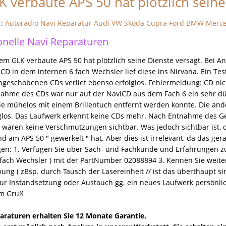
 verbaute APS 50 hat plötzlich seine
r:
Autoradio Navi Reparatur Audi VW Skoda Cupra Ford BMW Merc
onelle Navi Reparaturen
em GLK verbaute APS 50 hat plötzlich seine Dienste versagt. Bei A
CD in dem internen 6 fach Wechsler lief diese ins Nirvana. Ein Tes
ingeschobenen CDs verlief ebenso erfolglos. Fehlermeldung: CD nic
nahme des CDs war nur auf der NaviCD aus dem Fach 6 ein sehr dü
ie mühelos mit einem Brillentuch entfernt werden konnte. Die an
olglos. Das Laufwerk erkennt keine CDs mehr. Nach Entnahme des G
 waren keine Verschmutzungen sichtbar. Was jedoch sichtbar ist,
 am APS 50 " gewerkelt " hat. Aber dies ist irrelevant, da das gerä
en: 1. Verfügen Sie über Sach- und Fachkunde und Erfahrungen zu d
fach Wechsler ) mit der PartNumber 02088894 3. Kennen Sie weitere
ung ( zBsp. durch Tausch der Lasereinheit // ist das überthaupt si
zur Instandsetzung oder Austauch gg. ein neues Laufwerk persönlic
em Gruß
paraturen erhalten Sie 12 Monate Garantie.