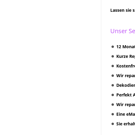
Multimediasystem RNS 810
Lassen sie 
Radionavigation
RNS 310 + RNS 315
Radionavigation
Unser Se
VW Volkswagen COMPOSITION
TOUCH RADIO 5G0035885
12 Monat
Discover Media preh und
Kurze Re
Technisat Geräte Reparatur
Kostenfr
VW MFD II RNS2 Reparatur
Wir repa
VW Skoda Seat Navi Reparatur
Dekodier
VW Discover Pro Media
Perfekt 
Columbus Amundsen
Wir repa
Kundenanfragen
Eine eMa
Erfolgreich Repariert
Sie erha