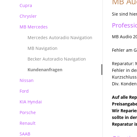
MB Aud
Reparatur Audi MMI
Cupra
BMW Becker CCC Navirechner
Professional
Sie sind hie
Chrysler
BMW Becker CIC Navirechner
Professi
MB Mercedes
BMW MK3 MK4 Navirechner
MB Audio 2
Mercedes Autoradio Navigation
BMW MASK Navirechner
MB Navigation
Fehler am G
BMW NBT EVO
Becker Autoradio Navigation
Reparatur: 
Kundenanfragen
Fehler in d
Kurzschluss
Nissan
Div. Konden
Ford
Auf alle Re
KIA Hyndai
Ford Blaupunkt Bosch FX
Preisangabe
Wir Reparie
Porsche
Ford Blaupunkt Bosch NX
sollte in d
Renault
Ford Blaupunkt Bosch MCA NX
Porsche PCM Premium Reparatur
Reparatur i
SAAB