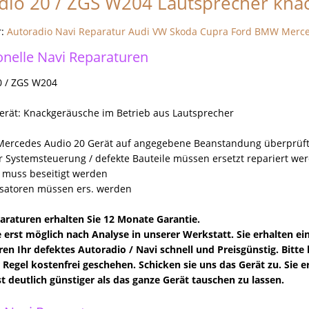
io 20 / ZGS W204 Lautsprecher kna
r:
Autoradio Navi Reparatur Audi VW Skoda Cupra Ford BMW Merc
onelle Navi Reparaturen
0 / ZGS W204
erät: Knackgeräusche im Betrieb aus Lautsprecher
Mercedes Audio 20 Gerät auf angegebene Beanstandung überprüft - 
er Systemsteuerung / defekte Bauteile müssen ersetzt repariert we
 muss beseitigt werden
satoren müssen ers. werden
paraturen erhalten Sie 12 Monate Garantie.
 erst möglich nach Analyse in unserer Werkstatt. Sie erhalten e
ren Ihr defektes Autoradio / Navi schnell und Preisgünstig. Bitte 
er Regel kostenfrei geschehen. Schicken sie uns das Gerät zu. Sie
st deutlich günstiger als das ganze Gerät tauschen zu lassen.