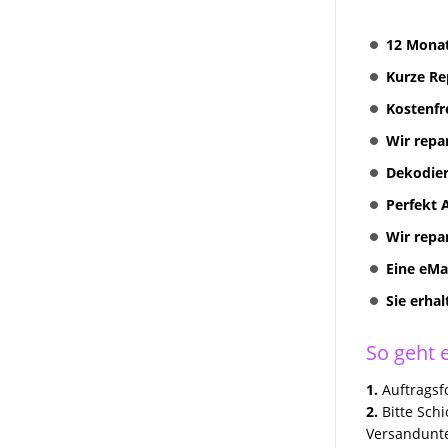
Multimediasystem RNS 810
Radionavigation
12 Monat
RNS 310 + RNS 315
Kurze Re
Radionavigation
Kostenfr
VW Volkswagen COMPOSITION
Wir repa
TOUCH RADIO 5G0035885
Dekodier
Discover Media preh und
Technisat Geräte Reparatur
Perfekt 
VW MFD II RNS2 Reparatur
Wir repa
Eine eMa
VW Skoda Seat Navi Reparatur
Sie erha
VW Discover Pro Media
Columbus Amundsen
So geht e
Kundenanfragen
1.
Auftragsfo
Erfolgreich Repariert
2.
Bitte Sch
Versandunte