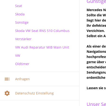
Günstige
Seat
Mercedes Na
Skoda
Sollte die 
liegt hier 
Sonstige
Skoda
ihr defekte
Skoda VW Seat RNS 510 Columbus
Verzichten. 
Selbst ein 
Verstärker
RNS 510 Columbus Reparatur
Als einer d
VW Audi Reparatur MIB Main Unit
Navigations
VW
hochprofess
gerne über 
Oldtimer
VW Audi Skoda MIB Infotainment
entscheiden
Navi Reparatur
Sendungsnum
VW Navi Reparatur
ordentliche
Anfragen
Multimediasystem RNS 510
Lassen sie 
Radionavigation
Datenschutz Einstellung
Multimediasystem RNS 510
Columbus
Unser Se