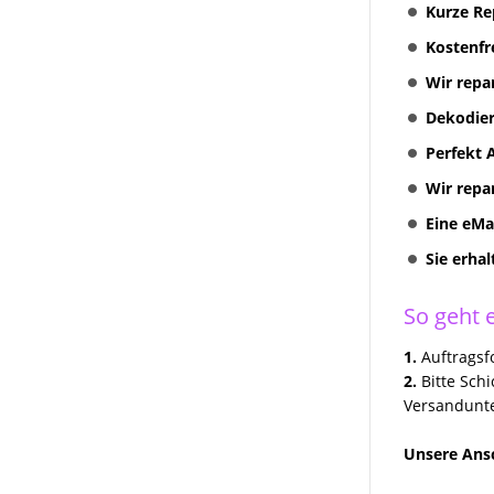
Kurze Re
Multimediasystem RNS 810
Radionavigation
Kostenfr
RNS 310 + RNS 315
Wir repa
Radionavigation
Dekodier
VW Volkswagen COMPOSITION
Perfekt 
TOUCH RADIO 5G0035885
Wir repa
Discover Media preh und
Technisat Geräte Reparatur
Eine eMa
VW MFD II RNS2 Reparatur
Sie erha
VW Skoda Seat Navi Reparatur
So geht e
VW Discover Pro Media
Columbus Amundsen
1.
Auftragsfo
2.
Bitte Sch
Kundenanfragen
Versandunte
Erfolgreich Repariert
Unsere Ansc