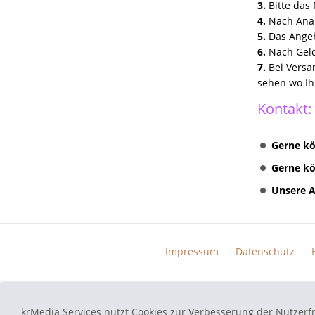
3.
Bitte das 
4.
Nach Anal
5.
Das Angeb
6.
Nach Geld
7.
Bei Versa
sehen wo Ih
Kontakt:
Gerne kö
Gerne kö
Unsere A
Impressum
Datenschutz
krMedia Services nutzt Cookies zur Verbesserung der Nutzerf
autoradio-navi-doktor.de - Navi Reparatur Service - Alle verwend