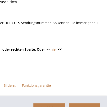
 zuschicken.
d der DHL / GLS Sendungsnummer. So können Sie immer genau
n oder rechten Spalte. Oder >>
hier
<<
Bildern.
Funktionsgarantie
n der jeweiligen Eigentümer und dienen hier nur der Beschreibung.