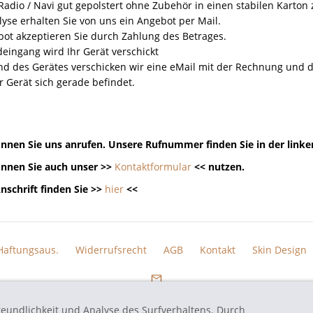
Radio / Navi gut gepolstert ohne Zubehör in einen stabilen Karton
yse erhalten Sie von uns ein Angebot per Mail.
ot akzeptieren Sie durch Zahlung des Betrages.
eingang wird Ihr Gerät verschickt
nd des Gerätes verschicken wir eine eMail mit der Rechnung un
r Gerät sich gerade befindet.
nnen Sie uns anrufen. Unsere Rufnummer finden Sie in der linke
nnen Sie auch unser >>
Kontaktformular
<< nutzen.
nschrift finden Sie >>
hier
<<
Haftungsaus.
Widerrufsrecht
AGB
Kontakt
Skin Design
reundlichkeit und Analyse des Surfverhaltens. Durch
eten Markennamen und Bezeichnungen sind eingetragene Warenzeichen und Marke