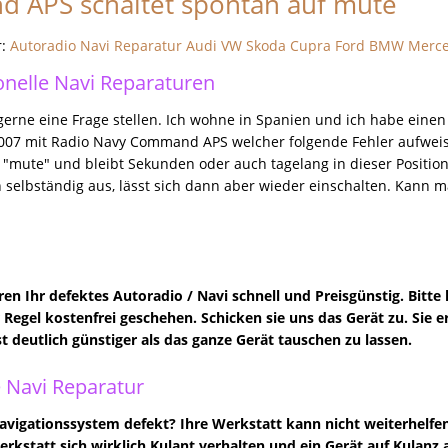
 APS schaltet spontan auf mute
r:
Autoradio Navi Reparatur Audi VW Skoda Cupra Ford BMW Merc
onelle Navi Reparaturen
gerne eine Frage stellen. Ich wohne in Spanien und ich habe eine
007 mit Radio Navy Command APS welcher folgende Fehler aufweist
 "mute" und bleibt Sekunden oder auch tagelang in dieser Position 
ch selbständig aus, lässt sich dann aber wieder einschalten. Kann
ren Ihr defektes Autoradio / Navi schnell und Preisgünstig. Bitte 
er Regel kostenfrei geschehen. Schicken sie uns das Gerät zu. Sie
st deutlich günstiger als das ganze Gerät tauschen zu lassen.
 Navi Reparatur
vigationssystem defekt? Ihre Werkstatt kann nicht weiterhelfe
Werkstatt sich wirklich Kulant verhalten und ein Gerät auf Kulanz 