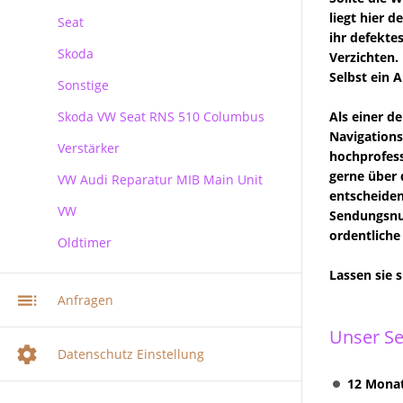
liegt hier 
Seat
ihr defekte
Skoda
Verzichten. 
Selbst ein 
Sonstige
Skoda
Skoda VW Seat RNS 510 Columbus
Als einer d
Navigations
Verstärker
RNS 510 Columbus Reparatur
hochprofess
gerne über 
VW Audi Reparatur MIB Main Unit
entscheiden
VW
Sendungsnum
ordentliche
Oldtimer
VW Audi Skoda MIB Infotainment
Navi Reparatur
Lassen sie 
VW Navi Reparatur
Anfragen
Multimediasystem RNS 510
Unser Se
Radionavigation
Datenschutz Einstellung
Multimediasystem RNS 510
12 Monat
Columbus