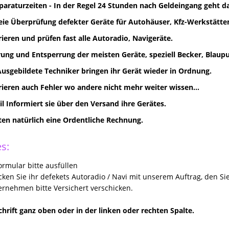
paraturzeiten - In der Regel 24 Stunden nach Geldeingang geht d
eie Überprüfung defekter Geräte für Autohäuser, Kfz-Werkstätten
rieren und prüfen fast alle Autoradio, Navigeräte.
ung und Entsperrung der meisten Geräte, speziell Becker, Blaupun
Ausgebildete Techniker bringen ihr Gerät wieder in Ordnung.
rieren auch Fehler wo andere nicht mehr weiter wissen...
il Informiert sie über den Versand ihre Gerätes.
lten natürlich eine Ordentliche Rechnung.
s:
rmular bitte ausfüllen
icken Sie ihr defekets Autoradio / Navi mit unserem Auftrag, den Si
rnehmen bitte Versichert verschicken.
hrift ganz oben oder in der linken oder rechten Spalte.