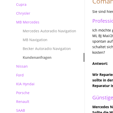
Comand
Reparatur Audi MMI
Cupra
BMW Becker CCC Navirechner
Professional
Sie sind hie
Chrysler
BMW Becker CIC Navirechner
Professi
MB Mercedes
BMW MK3 MK4 Navirechner
Ich möchte 
Mercedes Autoradio Navigation
BMW MASK Navirechner
ML BJ Mai/2
MB Navigation
spontan auf
BMW NBT EVO
schaltet si
Becker Autoradio Navigation
kosten?
Kundenanfragen
Antwort:
Nissan
Wir Reparie
Ford
sollte in d
KIA Hyndai
Ford Blaupunkt Bosch FX
Reparatur i
Porsche
Ford Blaupunkt Bosch NX
Günstige
Renault
Ford Blaupunkt Bosch MCA NX
Porsche PCM Premium Reparatur
Mercedes Na
SAAB
Sollte die 