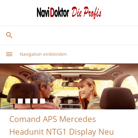
Navigation einblenden
Comand APS Mercedes
Headunit NTG1 Display Neu