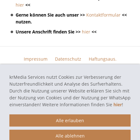
hier
<<
Gerne können Sie auch unser >>
Kontaktformular
<<
nutzen.
Unsere Anschrift finden Sie >>
hier
<<
Impressum
Datenschutz
Haftungsaus.
Widerrufsrecht
AGB
Kontakt
Skin Design
Bildern.
krMedia Services nutzt Cookies zur Verbesserung der
Funktionsgarantie
Nutzerfreundlichkeit und Analyse des Surfverhaltens.
Durch die Nutzung unserer Website erklären Sie sich mit
der Nutzung von Cookies und der Nutzung per WhatsApp
einverstanden! Weitere Informationen finden Sie
hier
!
autoradio-navi-doktor.de - Navi Reparatur Service - Alle verwendeten
Markennamen und Bezeichnungen sind eingetragene Warenzeichen und
Marken der jeweiligen Eigentümer und dienen hier nur der
Alle erlauben
Beschreibung.
Alle ablehnen