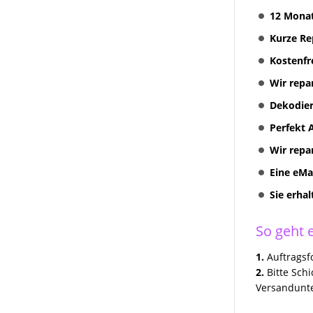
Multimediasystem RNS 810
12 Monat
Radionavigation
Kurze Re
RNS 310 + RNS 315
Kostenfr
Radionavigation
Wir repa
VW Volkswagen COMPOSITION
TOUCH RADIO 5G0035885
Dekodier
Discover Media preh und
Perfekt 
Technisat Geräte Reparatur
Wir repa
VW MFD II RNS2 Reparatur
Eine eMa
VW Skoda Seat Navi Reparatur
Sie erha
VW Discover Pro Media
Columbus Amundsen
So geht e
Kundenanfragen
1.
Auftragsfo
2.
Bitte Sch
Erfolgreich Repariert
Versandunte