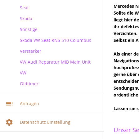
Mercedes Na
Seat
Sollte die 
Skoda
liegt hier 
ihr defekte
Sonstige
Skoda
Verzichten. 
Skoda VW Seat RNS 510 Columbus
Selbst ein 
Verstärker
RNS 510 Columbus Reparatur
Als einer d
Navigations
VW Audi Reparatur MIB Main Unit
hochprofess
VW
gerne über 
entscheiden
Oldtimer
VW Audi Skoda MIB Infotainment
Sendungsnum
Navi Reparatur
ordentliche
VW Navi Reparatur
Anfragen
Lassen sie 
Multimediasystem RNS 510
Radionavigation
Datenschutz Einstellung
Multimediasystem RNS 510
Unser Se
Columbus