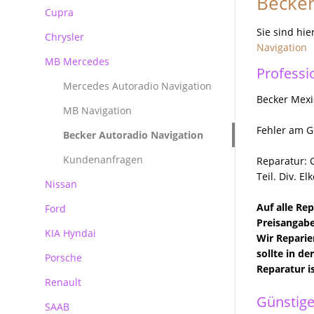
Becker
Reparatur Audi MMI
Cupra
BMW Becker CCC Navirechner
Professional
Sie sind hie
Chrysler
Navigation
BMW Becker CIC Navirechner
MB Mercedes
Professi
BMW MK3 MK4 Navirechner
Mercedes Autoradio Navigation
BMW MASK Navirechner
Becker Mexi
MB Navigation
BMW NBT EVO
Fehler am G
Becker Autoradio Navigation
Kundenanfragen
Reparatur: 
Teil. Div. E
Nissan
Auf alle Re
Ford
Preisangabe
KIA Hyndai
Ford Blaupunkt Bosch FX
Wir Reparie
sollte in d
Porsche
Ford Blaupunkt Bosch NX
Reparatur i
Renault
Ford Blaupunkt Bosch MCA NX
Porsche PCM Premium Reparatur
Günstige
SAAB