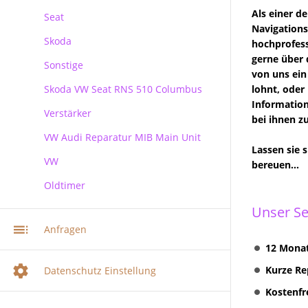
Als einer d
Seat
Navigations
Skoda
hochprofess
gerne über 
Sonstige
Skoda
von uns ein
Skoda VW Seat RNS 510 Columbus
lohnt, oder
Information
Verstärker
RNS 510 Columbus Reparatur
bei ihnen z
VW Audi Reparatur MIB Main Unit
Lassen sie 
VW
bereuen...
Oldtimer
VW Audi Skoda MIB Infotainment
Navi Reparatur
Unser Se
VW Navi Reparatur
Anfragen
Multimediasystem RNS 510
12 Monat
Radionavigation
Kurze Re
Datenschutz Einstellung
Multimediasystem RNS 510
Kostenfr
Columbus