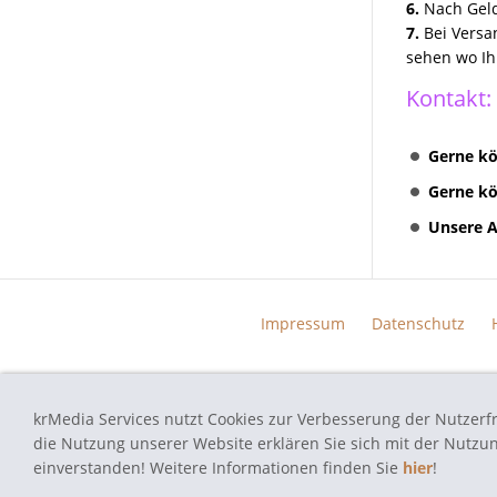
6.
Nach Geld
7.
Bei Versa
sehen wo Ih
Kontakt:
Gerne kö
Gerne kö
Unsere A
Impressum
Datenschutz
krMedia Services nutzt Cookies zur Verbesserung der Nutzerf
autoradio-navi-doktor.de - Navi Reparatur Service - Alle verwend
die Nutzung unserer Website erklären Sie sich mit der Nutz
einverstanden! Weitere Informationen finden Sie
hier
!