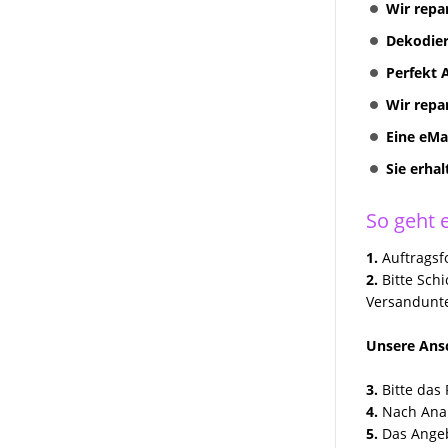
Wir repa
Multimediasystem RNS 810
Radionavigation
Dekodier
RNS 310 + RNS 315
Perfekt 
Radionavigation
Wir repa
VW Volkswagen COMPOSITION
Eine eMa
TOUCH RADIO 5G0035885
Sie erha
Discover Media preh und
Technisat Geräte Reparatur
So geht e
VW MFD II RNS2 Reparatur
1.
Auftragsfo
VW Skoda Seat Navi Reparatur
2.
Bitte Sch
Versandunte
VW Discover Pro Media
Columbus Amundsen
Unsere Ansc
Kundenanfragen
3.
Bitte das 
Erfolgreich Repariert
4.
Nach Anal
5.
Das Angeb