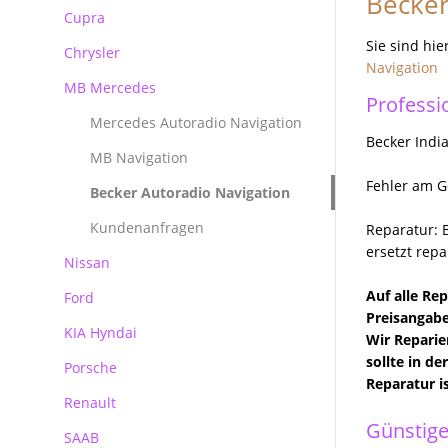
Becker
Reparatur Audi MMI
Cupra
BMW Becker CCC Navirechner
Professional
Sie sind hie
Chrysler
Navigation
BMW Becker CIC Navirechner
MB Mercedes
Professi
BMW MK3 MK4 Navirechner
Mercedes Autoradio Navigation
BMW MASK Navirechner
Becker Indi
MB Navigation
BMW NBT EVO
Fehler am G
Becker Autoradio Navigation
Kundenanfragen
Reparatur: 
ersetzt repa
Nissan
Auf alle Re
Ford
Preisangabe
KIA Hyndai
Ford Blaupunkt Bosch FX
Wir Reparie
sollte in d
Porsche
Ford Blaupunkt Bosch NX
Reparatur i
Renault
Ford Blaupunkt Bosch MCA NX
Porsche PCM Premium Reparatur
Günstige
SAAB