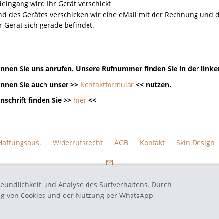
eingang wird Ihr Gerät verschickt
nd des Gerätes verschicken wir eine eMail mit der Rechnung un
r Gerät sich gerade befindet.
nnen Sie uns anrufen. Unsere Rufnummer finden Sie in der linke
nnen Sie auch unser >>
Kontaktformular
<< nutzen.
nschrift finden Sie >>
hier
<<
Haftungsaus.
Widerrufsrecht
AGB
Kontakt
Skin Design
reundlichkeit und Analyse des Surfverhaltens. Durch
eten Markennamen und Bezeichnungen sind eingetragene Warenzeichen und Marke
ung von Cookies und der Nutzung per WhatsApp