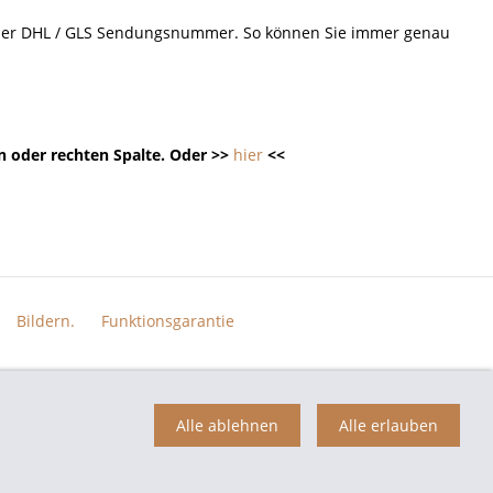
d der DHL / GLS Sendungsnummer. So können Sie immer genau
n oder rechten Spalte. Oder >>
hier
<<
Bildern.
Funktionsgarantie
n der jeweiligen Eigentümer und dienen hier nur der Beschreibung.
Alle ablehnen
Alle erlauben