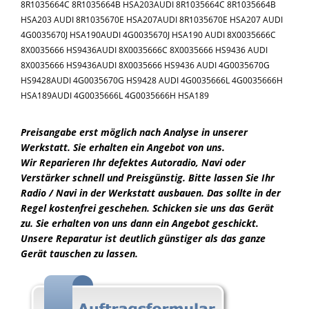
8R1035664C 8R1035664B HSA203AUDI 8R1035664C 8R1035664B
HSA203 AUDI 8R1035670E HSA207AUDI 8R1035670E HSA207 AUDI
4G0035670J HSA190AUDI 4G0035670J HSA190 AUDI 8X0035666C
8X0035666 HS9436AUDI 8X0035666C 8X0035666 HS9436 AUDI
8X0035666 HS9436AUDI 8X0035666 HS9436 AUDI 4G0035670G
HS9428AUDI 4G0035670G HS9428 AUDI 4G0035666L 4G0035666H
HSA189AUDI 4G0035666L 4G0035666H HSA189
Preisangabe erst möglich nach Analyse in unserer
Werkstatt. Sie erhalten ein Angebot von uns.
Wir Reparieren Ihr defektes Autoradio, Navi oder
Verstärker schnell und Preisgünstig. Bitte lassen Sie Ihr
Radio / Navi in der Werkstatt ausbauen. Das sollte in der
Regel kostenfrei geschehen. Schicken sie uns das Gerät
zu. Sie erhalten von uns dann ein Angebot geschickt.
Unsere Reparatur ist deutlich günstiger als das ganze
Gerät tauschen zu lassen.