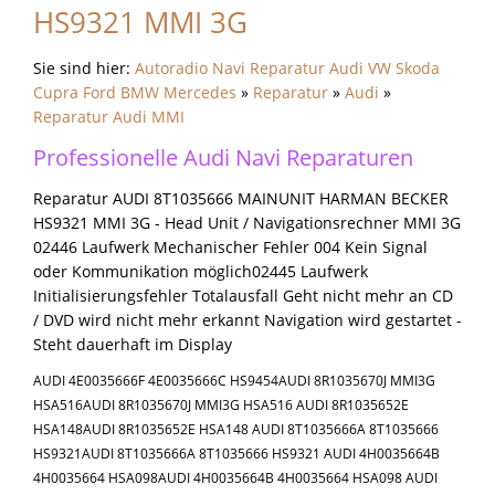
HS9321 MMI 3G
Sie sind hier:
Autoradio Navi Reparatur Audi VW Skoda
Cupra Ford BMW Mercedes
»
Reparatur
»
Audi
»
Reparatur Audi MMI
Professionelle Audi Navi Reparaturen
Reparatur AUDI 8T1035666 MAINUNIT HARMAN BECKER
HS9321 MMI 3G - Head Unit / Navigationsrechner MMI 3G
02446 Laufwerk Mechanischer Fehler 004 Kein Signal
oder Kommunikation möglich02445 Laufwerk
Initialisierungsfehler Totalausfall Geht nicht mehr an CD
/ DVD wird nicht mehr erkannt Navigation wird gestartet -
Steht dauerhaft im Display
AUDI 4E0035666F 4E0035666C HS9454AUDI 8R1035670J MMI3G
HSA516AUDI 8R1035670J MMI3G HSA516 AUDI 8R1035652E
HSA148AUDI 8R1035652E HSA148 AUDI 8T1035666A 8T1035666
HS9321AUDI 8T1035666A 8T1035666 HS9321 AUDI 4H0035664B
4H0035664 HSA098AUDI 4H0035664B 4H0035664 HSA098 AUDI