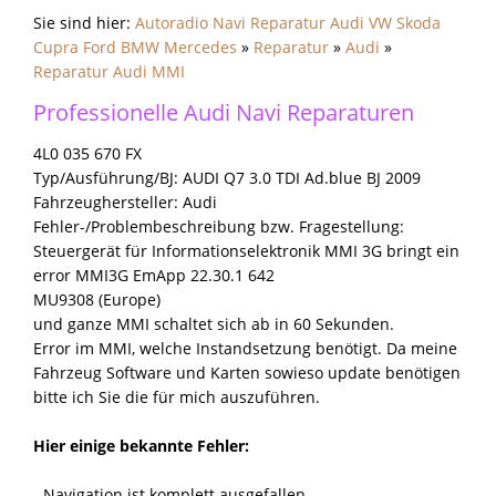
Sie sind hier:
Autoradio Navi Reparatur Audi VW Skoda
Cupra Ford BMW Mercedes
»
Reparatur
»
Audi
»
Reparatur Audi MMI
Professionelle Audi Navi Reparaturen
4L0 035 670 FX
Typ/Ausführung/BJ: AUDI Q7 3.0 TDI Ad.blue BJ 2009
Fahrzeughersteller: Audi
Fehler-/Problembeschreibung bzw. Fragestellung:
Steuergerät für Informationselektronik MMI 3G bringt ein
error MMI3G EmApp 22.30.1 642
MU9308 (Europe)
und ganze MMI schaltet sich ab in 60 Sekunden.
Error im MMI, welche Instandsetzung benötigt. Da meine
Fahrzeug Software und Karten sowieso update benötigen
bitte ich Sie die für mich auszuführen.
Hier einige bekannte Fehler:
- Navigation ist komplett ausgefallen