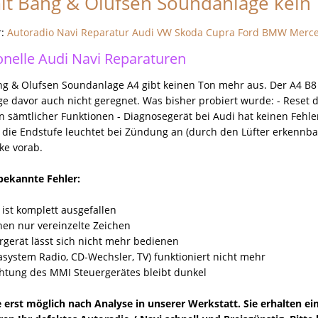
t Bang & Olufsen Soundanlage kein
r:
Autoradio Navi Reparatur Audi VW Skoda Cupra Ford BMW Merc
onelle Audi Navi Reparaturen
g & Olufsen Soundanlage A4 gibt keinen Ton mehr aus. Der A4 B8 
age davor auch nicht geregnet. Was bisher probiert wurde: - Reset
n sämtlicher Funktionen - Diagnosegerät bei Audi hat keinen Fehl
 die Endstufe leuchtet bei Zündung an (durch den Lüfter erkennbar
ke vorab.
 bekannte Fehler:
 ist komplett ausgefallen
nen nur vereinzelte Zeichen
rgerät lässt sich nicht mehr bedienen
asystem Radio, CD-Wechsler, TV) funktioniert nicht mehr
chtung des MMI Steuergerätes bleibt dunkel
 erst möglich nach Analyse in unserer Werkstatt. Sie erhalten e