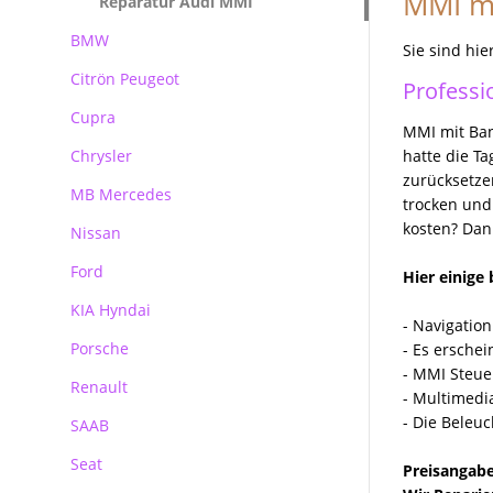
MMI mi
Reparatur Audi MMI
BMW
Sie sind hie
Citrön Peugeot
BMW Navi Reparatur
Professi
Cupra
BMW Becker CCC Navirechner
MMI mit Ban
Professional
Chrysler
hatte die T
BMW Becker CIC Navirechner
zurücksetze
MB Mercedes
trocken und
BMW MK3 MK4 Navirechner
kosten? Dan
Nissan
Mercedes Autoradio Navigation
BMW MASK Navirechner
Ford
MB Navigation
Hier einige
BMW NBT EVO
KIA Hyndai
Becker Autoradio Navigation
Ford Blaupunkt Bosch FX
- Navigation
Porsche
Kundenanfragen
Ford Blaupunkt Bosch NX
- Es erschei
- MMI Steue
Renault
Ford Blaupunkt Bosch MCA NX
Porsche PCM Premium Reparatur
- Multimedi
- Die Beleu
SAAB
Seat
Preisangabe