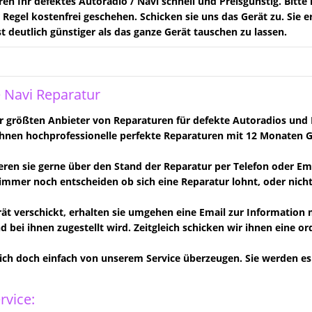
ren Ihr defektes Autoradio / Navi schnell und Preisgünstig. Bitte 
er Regel kostenfrei geschehen. Schicken sie uns das Gerät zu. Sie
st deutlich günstiger als das ganze Gerät tauschen zu lassen.
 Navi Reparatur
er größten Anbieter von Reparaturen für defekte Autoradios und 
ihnen hochprofessionelle perfekte Reparaturen mit 12 Monaten G
eren sie gerne über den Stand der Reparatur per Telefon oder Ema
immer noch entscheiden ob sich eine Reparatur lohnt, oder nicht
rät verschickt, erhalten sie umgehen eine Email zur Information
d bei ihnen zugestellt wird. Zeitgleich schicken wir ihnen eine o
sich doch einfach von unserem Service überzeugen. Sie werden es 
rvice: