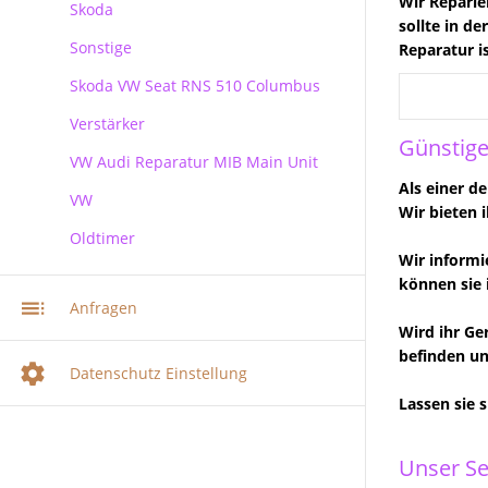
Wir Reparie
Skoda
sollte in d
Sonstige
Skoda
Reparatur i
Skoda VW Seat RNS 510 Columbus
Verstärker
RNS 510 Columbus Reparatur
Günstige
VW Audi Reparatur MIB Main Unit
Als einer d
VW
Wir bieten 
Oldtimer
VW Audi Skoda MIB Infotainment
Navi Reparatur
Wir informi
können sie 
VW Navi Reparatur
Anfragen
Wird ihr Ge
Multimediasystem RNS 510
Radionavigation
befinden un
Datenschutz Einstellung
Multimediasystem RNS 510
Lassen sie 
Columbus
Multimediasystem RNS 810
Unser Se
Radionavigation