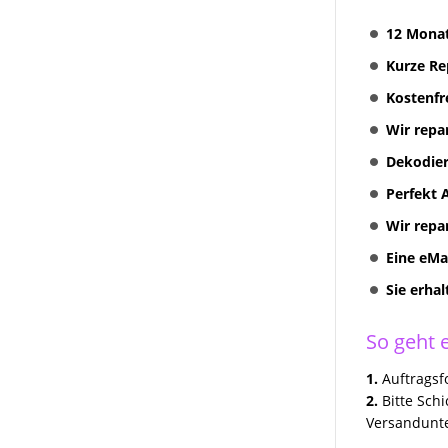
RNS 310 + RNS 315
12 Monat
Radionavigation
Kurze Re
VW Volkswagen COMPOSITION
TOUCH RADIO 5G0035885
Kostenfr
Discover Media preh und
Wir repa
Technisat Geräte Reparatur
Dekodier
VW MFD II RNS2 Reparatur
Perfekt 
VW Skoda Seat Navi Reparatur
Wir repa
VW Discover Pro Media
Eine eMa
Columbus Amundsen
Sie erha
Kundenanfragen
So geht e
Erfolgreich Repariert
1.
Auftragsfo
2.
Bitte Sch
Versandunte