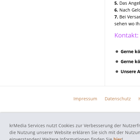
5.
Das Angeb
6.
Nach Geld
7.
Bei Versa
sehen wo Ih
Kontakt:
Gerne kö
Gerne kö
Unsere A
Impressum
Datenschutz
krMedia Services nutzt Cookies zur Verbesserung der Nutzerf
autoradio-navi-doktor.de - Navi Reparatur Service - Alle verwend
die Nutzung unserer Website erklären Sie sich mit der Nutz
einverstanden! Weitere Informationen finden Sie
hier
!