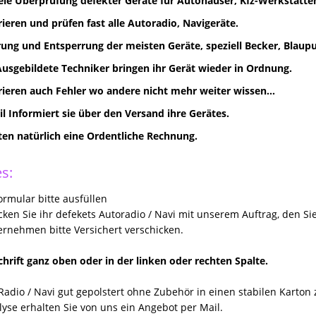
eie Überprüfung defekter Geräte für Autohäuser, Kfz-Werkstätten
rieren und prüfen fast alle Autoradio, Navigeräte.
ung und Entsperrung der meisten Geräte, speziell Becker, Blaupun
Ausgebildete Techniker bringen ihr Gerät wieder in Ordnung.
rieren auch Fehler wo andere nicht mehr weiter wissen...
il Informiert sie über den Versand ihre Gerätes.
lten natürlich eine Ordentliche Rechnung.
s:
rmular bitte ausfüllen
icken Sie ihr defekets Autoradio / Navi mit unserem Auftrag, den Si
rnehmen bitte Versichert verschicken.
hrift ganz oben oder in der linken oder rechten Spalte.
Radio / Navi gut gepolstert ohne Zubehör in einen stabilen Karton
yse erhalten Sie von uns ein Angebot per Mail.