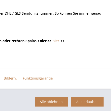
d der DHL / GLS Sendungsnummer. So können Sie immer genau
n oder rechten Spalte. Oder >>
hier
<<
Bildern.
Funktionsgarantie
n der jeweiligen Eigentümer und dienen hier nur der Beschreibung.
Alle ablehnen
Alle erlauben