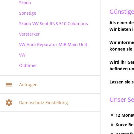
Skoda
Günstige
Sonstige
Skoda
Als einer d
Skoda VW Seat RNS 510 Columbus
Wir bieten 
Verstärker
RNS 510 Columbus Reparatur
Wir informi
VW Audi Reparatur MIB Main Unit
können sie 
VW
Wird ihr Ge
Oldtimer
VW Audi Skoda MIB Infotainment
befinden un
Navi Reparatur
VW Navi Reparatur
Lassen sie 
Anfragen
Multimediasystem RNS 510
Radionavigation
Unser Se
Datenschutz Einstellung
Multimediasystem RNS 510
Columbus
12 Monat
Multimediasystem RNS 810
Kurze Re
Radionavigation