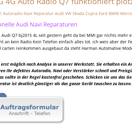
 4G Auto Radio Q7 funktioniert plötz
r:
Autoradio Navi Reparatur Audi VW Skoda Cupra Ford BMW Merc
onelle Audi Navi Reparaturen
 Audi Q7 bj2015 4L seit gestern geht da bei MMI gar nichts mehr e
ht an kein Radio Kein Telefon einfach alles tot. ich weis aber der
d carten reinkommen ausgebaut da steht Harman Automative Model
erst möglich nach Analyse in unserer Werkstatt. Sie erhalten ein A
en Ihr defektes Autoradio, Navi oder Verstärker schnell und Preisgün
s sollte in der Regel kostenfrei geschehen. Schicken sie uns das Ge
atur ist deutlich günstiger als das ganze Gerät tauschen zu lassen.