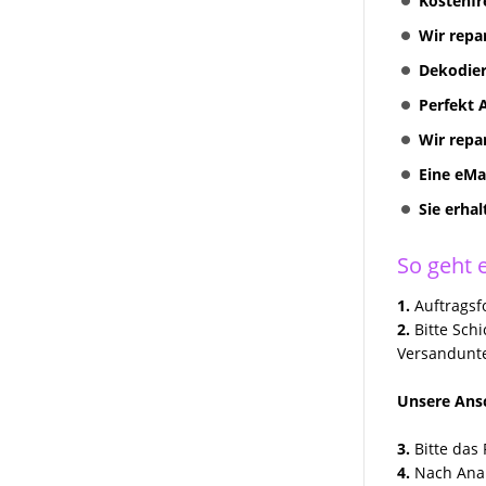
Kostenfr
RNS 310 + RNS 315
Wir repa
Radionavigation
Dekodier
VW Volkswagen COMPOSITION
TOUCH RADIO 5G0035885
Perfekt 
Wir repa
Discover Media preh und
Technisat Geräte Reparatur
Eine eMa
VW MFD II RNS2 Reparatur
Sie erha
VW Skoda Seat Navi Reparatur
So geht e
VW Discover Pro Media
Columbus Amundsen
1.
Auftragsfo
2.
Bitte Sch
Kundenanfragen
Versandunte
Erfolgreich Repariert
Unsere Ansc
3.
Bitte das 
4.
Nach Anal