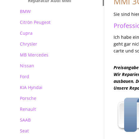
MMI 3G
Reparatur Audi MMI
BMW
Sie sind hie
Citrön Peugeot
BMW Navi Reparatur
Professi
Cupra
BMW Becker CCC Navirechner
Ich habe ein
Professional
Chrysler
geht gar nic
BMW Becker CIC Navirechner
carte und s
MB Mercedes
BMW MK3 MK4 Navirechner
Nissan
Mercedes Autoradio Navigation
Preisangabe 
BMW MASK Navirechner
Wir Reparier
Ford
MB Navigation
ausbauen. Da
BMW NBT EVO
KIA Hyndai
Becker Autoradio Navigation
Ford Blaupunkt Bosch FX
Unsere Repar
Porsche
Kundenanfragen
Ford Blaupunkt Bosch NX
Renault
Ford Blaupunkt Bosch MCA NX
Porsche PCM Premium Reparatur
SAAB
Seat