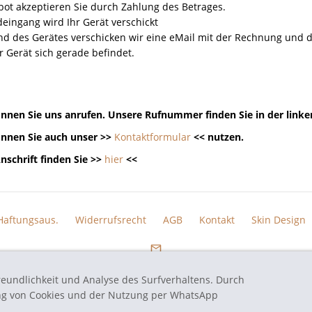
ot akzeptieren Sie durch Zahlung des Betrages.
eingang wird Ihr Gerät verschickt
nd des Gerätes verschicken wir eine eMail mit der Rechnung un
r Gerät sich gerade befindet.
nnen Sie uns anrufen. Unsere Rufnummer finden Sie in der linke
nnen Sie auch unser >>
Kontaktformular
<< nutzen.
nschrift finden Sie >>
hier
<<
Haftungsaus.
Widerrufsrecht
AGB
Kontakt
Skin Design
reundlichkeit und Analyse des Surfverhaltens. Durch
eten Markennamen und Bezeichnungen sind eingetragene Warenzeichen und Marke
ung von Cookies und der Nutzung per WhatsApp