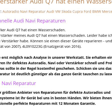
erstärker Audi Q7 hat einen Wasser
r:
Autoradio Navi Reparatur Audi VW Skoda Cupra Ford BMW Merc
onelle Audi Navi Reparaturen
rker Audi Q7 hat einen Wasserschaden.
rstärker meines Audi Q7 hat einen Wasserschaden. Leider habe ic
e Verstärker habe. Können sie einen dieser Geräte reparieren - u
rät von 2007), 4L0910223G (Ersatzgerät von 2016).
 erst möglich nach Analyse in unserer Werkstatt. Sie erhalten e
ren Ihr defektes Autoradio, Navi oder Verstärker schnell und Preis
as sollte in der Regel kostenfrei geschehen. Schicken sie uns das
ratur ist deutlich günstiger als das ganze Gerät tauschen zu lass
 Navi Reparatur
er größten Anbieter von Reparaturen für defekte Autoradios und
systeme ist ihr Gerät bei uns in besten Händen. Wir bieten ihnen
ionelle perfekte Reparaturen mit 12 Monaten Garantie.