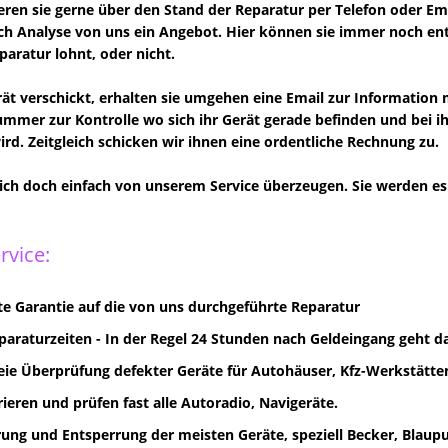
eren sie gerne über den Stand der Reparatur per Telefon oder Ema
ch Analyse von uns ein Angebot. Hier können sie immer noch en
paratur lohnt, oder nicht.
rät verschickt, erhalten sie umgehen eine Email zur Information 
mer zur Kontrolle wo sich ihr Gerät gerade befinden und bei i
wird. Zeitgleich schicken wir ihnen eine ordentliche Rechnung zu.
sich doch einfach von unserem Service überzeugen. Sie werden es 
rvice:
e Garantie auf die von uns durchgeführte Reparatur
paraturzeiten - In der Regel 24 Stunden nach Geldeingang geht d
eie Überprüfung defekter Geräte für Autohäuser, Kfz-Werkstätten
rieren und prüfen fast alle Autoradio, Navigeräte.
ung und Entsperrung der meisten Geräte, speziell Becker, Blaupun