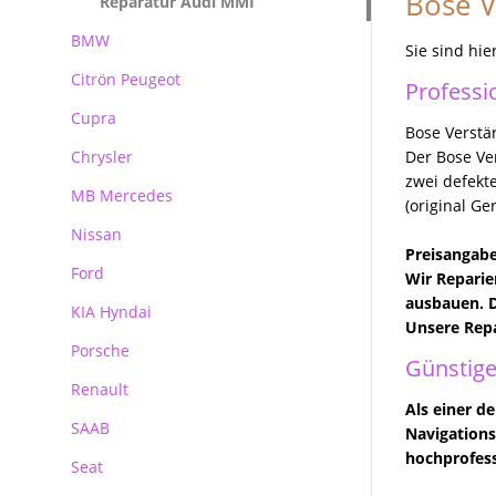
Bose V
Reparatur Audi MMI
BMW
Sie sind hie
Citrön Peugeot
BMW Navi Reparatur
Professi
Cupra
BMW Becker CCC Navirechner
Bose Verstä
Professional
Chrysler
Der Bose Ve
BMW Becker CIC Navirechner
zwei defekt
MB Mercedes
(original Ge
BMW MK3 MK4 Navirechner
Nissan
Mercedes Autoradio Navigation
Preisangabe
BMW MASK Navirechner
Ford
MB Navigation
Wir Reparie
BMW NBT EVO
ausbauen. D
KIA Hyndai
Becker Autoradio Navigation
Ford Blaupunkt Bosch FX
Unsere Repa
Porsche
Kundenanfragen
Ford Blaupunkt Bosch NX
Günstige
Renault
Ford Blaupunkt Bosch MCA NX
Porsche PCM Premium Reparatur
Als einer d
SAAB
Navigations
hochprofess
Seat