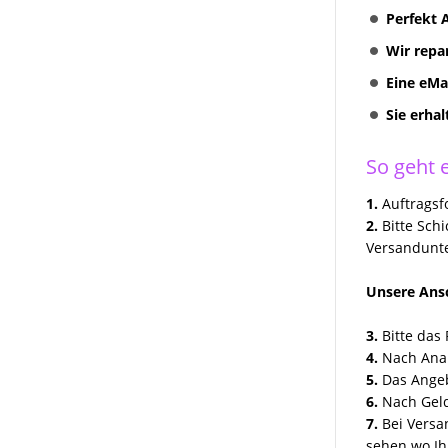
Perfekt 
RNS 310 + RNS 315
Radionavigation
Wir repa
VW Volkswagen COMPOSITION
Eine eMa
TOUCH RADIO 5G0035885
Sie erha
Discover Media preh und
Technisat Geräte Reparatur
So geht e
VW MFD II RNS2 Reparatur
1.
Auftragsfo
VW Skoda Seat Navi Reparatur
2.
Bitte Sch
Versandunte
VW Discover Pro Media
Columbus Amundsen
Unsere Ansc
Kundenanfragen
3.
Bitte das 
Erfolgreich Repariert
4.
Nach Anal
5.
Das Angeb
6.
Nach Geld
7.
Bei Versa
sehen wo Ih