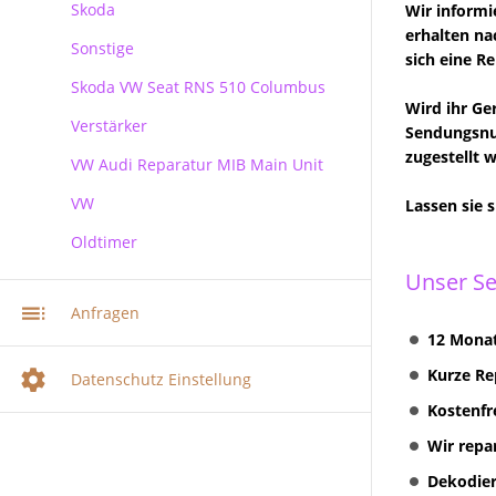
Skoda
Wir informi
erhalten na
Sonstige
Skoda
sich eine Re
Skoda VW Seat RNS 510 Columbus
Wird ihr Ge
Verstärker
RNS 510 Columbus Reparatur
Sendungsnum
zugestellt 
VW Audi Reparatur MIB Main Unit
VW
Lassen sie 
Oldtimer
VW Audi Skoda MIB Infotainment
Navi Reparatur
Unser Se
VW Navi Reparatur
Anfragen
12 Monat
Multimediasystem RNS 510
Radionavigation
Kurze Re
Datenschutz Einstellung
Multimediasystem RNS 510
Kostenfr
Columbus
Wir repa
Multimediasystem RNS 810
Radionavigation
Dekodier