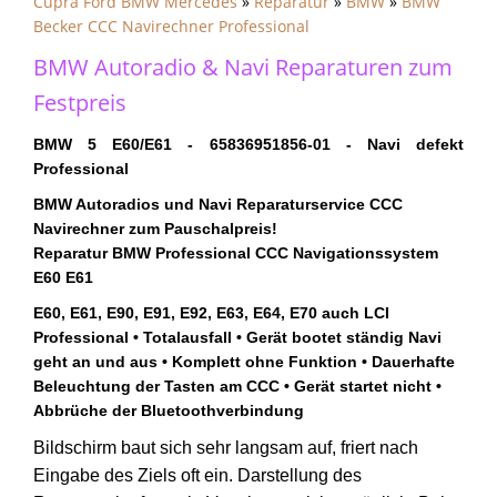
Cupra Ford BMW Mercedes
»
Reparatur
»
BMW
»
BMW
Becker CCC Navirechner Professional
BMW Autoradio & Navi Reparaturen zum
Festpreis
BMW 5 E60/E61 - 65836951856-01 - Navi defekt
Professional
BMW Autoradios und Navi Reparaturservice CCC
Navirechner zum Pauschalpreis!
Reparatur BMW Professional CCC Navigationssystem
E60 E61
E60, E61, E90, E91, E92, E63, E64, E70 auch LCI
Professional • Totalausfall • Gerät bootet ständig Navi
geht an und aus • Komplett ohne Funktion • Dauerhafte
Beleuchtung der Tasten am CCC • Gerät startet nicht •
Abbrüche der Bluetoothverbindung
Bildschirm baut sich sehr langsam auf, friert nach
Eingabe des Ziels oft ein. Darstellung des