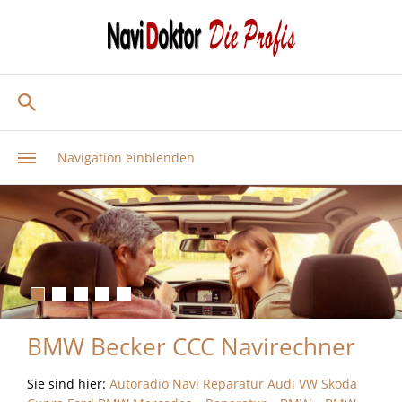
Navigation einblenden
BMW Becker CCC Navirechner
Sie sind hier:
Autoradio Navi Reparatur Audi VW Skoda